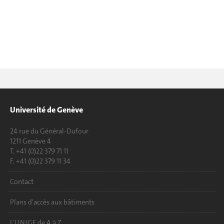
Université de Genève
24 rue du Général-Dufour
1211 Genève 4
T. +41 (0)22 379 71 11
F. +41 (0)22 379 11 34
Contact
Plans d'accès aux bâtiments
L'UNIGE de A à Z