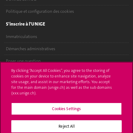
Politique et configuration des cookies
S'inscrire à l'UNIGE
Immatriculations
Démarches administratives
Poser une question
By clicking “Accept All Cookies”, you agree to the storing of
L'UNIGE vous informe
cookies on your device to enhance site navigation, analyze
site usage, and assist in our marketing efforts. You accept
UNIGE Mobile
for the main domain (unige.ch) as well as the sub domains
(xxx.unige.ch).
Médias
Cookies Settings
Offres d'emploi
Bibliothèque
Reject All