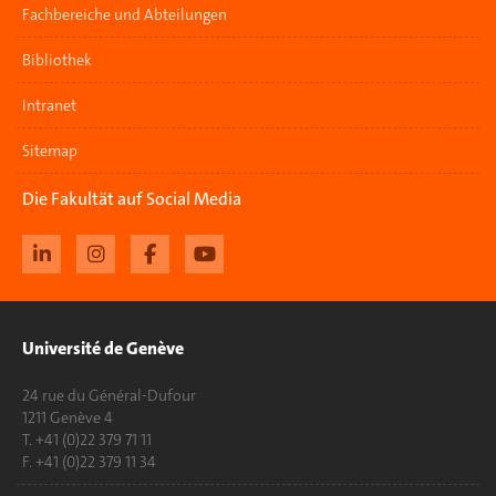
Fachbereiche und Abteilungen
Bibliothek
Intranet
Sitemap
Die Fakultät auf Social Media
Université de Genève
24 rue du Général-Dufour
1211 Genève 4
T. +41 (0)22 379 71 11
F. +41 (0)22 379 11 34