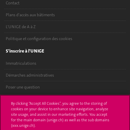
Contact
Plans d'accès aux bâtiments
L'UNIGE de A à Z
Politique et configuration des cookies
S'inscrire à l'UNIGE
Immatriculations
Démarches administratives
Poser une question
L'UNIGE vous informe
By clicking “Accept All Cookies”, you agree to the storing of
cookies on your device to enhance site navigation, analyze
UNIGE Mobile
site usage, and assist in our marketing efforts. You accept
for the main domain (unige.ch) as well as the sub domains
Médias
(xxx.unige.ch).