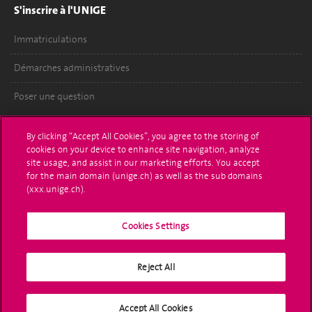
S'inscrire à l'UNIGE
Immatriculations
Démarches administratives
Poser une question
L'UNIGE vous informe
By clicking “Accept All Cookies”, you agree to the storing of
cookies on your device to enhance site navigation, analyze
UNIGE Mobile
site usage, and assist in our marketing efforts. You accept
for the main domain (unige.ch) as well as the sub domains
Médias
(xxx.unige.ch).
Offres d'emploi
Cookies Settings
Bibliothèque
Reject All
Calendrier académique
Médias sociaux UNIGE
Accept All Cookies