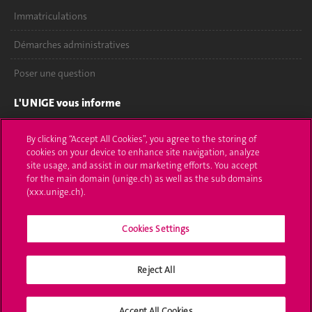
Immatriculations
Démarches administratives
Poser une question
L'UNIGE vous informe
UNIGE Mobile
By clicking “Accept All Cookies”, you agree to the storing of
cookies on your device to enhance site navigation, analyze
Médias
site usage, and assist in our marketing efforts. You accept
for the main domain (unige.ch) as well as the sub domains
Offres d'emploi
(xxx.unige.ch).
Bibliothèque
Cookies Settings
Calendrier académique
Reject All
Médias sociaux UNIGE
Accept All Cookies