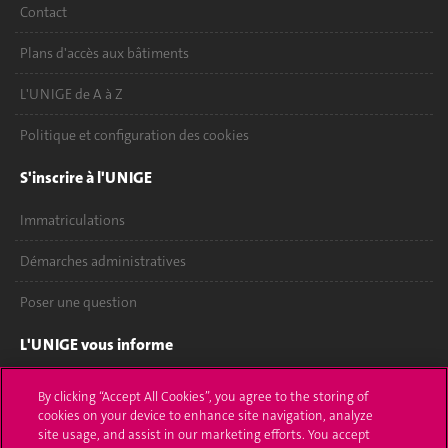
Contact
Plans d'accès aux bâtiments
L'UNIGE de A à Z
Politique et configuration des cookies
S'inscrire à l'UNIGE
Immatriculations
Démarches administratives
Poser une question
L'UNIGE vous informe
UNIGE Mobile
By clicking “Accept All Cookies”, you agree to the storing of
cookies on your device to enhance site navigation, analyze
Médias
site usage, and assist in our marketing efforts. You accept