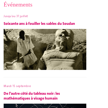
Événements
Jusqu'au 31 juillet
Soixante ans à fouiller les sables du Soudan
Mardi 15 septembre
De l’autre côté du tableau noir: les
mathématiques à visage humain