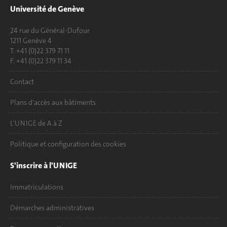
Université de Genève
24 rue du Général-Dufour
1211 Genève 4
T. +41 (0)22 379 71 11
F. +41 (0)22 379 11 34
Contact
Plans d'accès aux bâtiments
L'UNIGE de A à Z
Politique et configuration des cookies
S'inscrire à l'UNIGE
Immatriculations
Démarches administratives