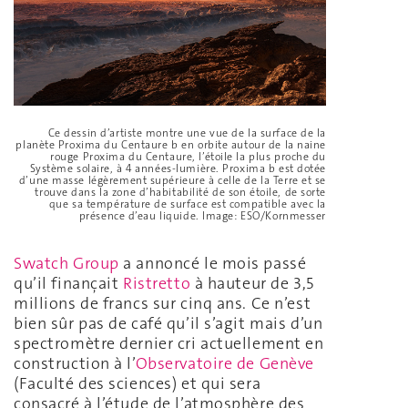
Ce dessin d’artiste montre une vue de la surface de la
planète Proxima du Centaure b en orbite autour de la naine
rouge Proxima du Centaure, l’étoile la plus proche du
Système solaire, à 4 années-lumière. Proxima b est dotée
d’une masse légèrement supérieure à celle de la Terre et se
trouve dans la zone d’habitabilité de son étoile, de sorte
que sa température de surface est compatible avec la
présence d’eau liquide. Image: ESO/Kornmesser
Swatch Group
a annoncé le mois passé
qu’il finançait
Ristretto
à hauteur de 3,5
millions de francs sur cinq ans. Ce n’est
bien sûr pas de café qu’il s’agit mais d’un
spectromètre dernier cri actuellement en
construction à l’
Observatoire de Genève
(Faculté des sciences) et qui sera
consacré à l’étude de l’atmosphère des