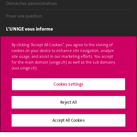
Démarches administratives
Poser une question
L'UNIGE vous informe
UNIGE Mobile
By clicking “Accept All Cookies”, you agree to the storing of
cookies on your device to enhance site navigation, analyze
Médias
site usage, and assist in our marketing efforts. You accept
for the main domain (unige.ch) as well as the sub domains
Offres d'emploi
(xxx.unige.ch).
Bibliothèque
Cookies Settings
Calendrier académique
Reject All
Médias sociaux UNIGE
Accept All Cookies
Accréditation