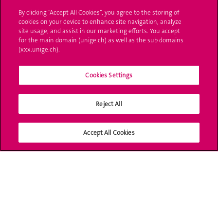
By clicking “Accept All Cookies”, you agree to the storing of
L'UNIGE vous informe
cookies on your device to enhance site navigation, analyze
site usage, and assist in our marketing efforts. You accept
UNIGE Mobile
for the main domain (unige.ch) as well as the sub domains
(xxx.unige.ch).
Médias
Cookies Settings
Offres d'emploi
Bibliothèque
Reject All
Calendrier académique
Accept All Cookies
Médias sociaux UNIGE
Accréditation