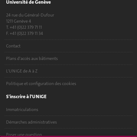
Université de Genève
24 rue du Général-Dufour
1211 Genève 4
T. +41 (0)22 379 71 11
F. +41 (0)22 379 11 34
Contact
Plans d'accès aux bâtiments
L'UNIGE de A à Z
Politique et configuration des cookies
S'inscrire à l'UNIGE
Immatriculations
Démarches administratives
Poser une question