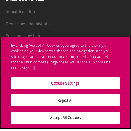
Immatriculations
Démarches administratives
Poser une question
By clicking “Accept All Cookies”, you agree to the storing of
L'UNIGE vous informe
cookies on your device to enhance site navigation, analyze
site usage, and assist in our marketing efforts. You accept
UNIGE Mobile
for the main domain (unige.ch) as well as the sub domains
(xxx.unige.ch).
Médias
Cookies Settings
Offres d'emploi
Bibliothèque
Reject All
Calendrier académique
Accept All Cookies
Médias sociaux UNIGE