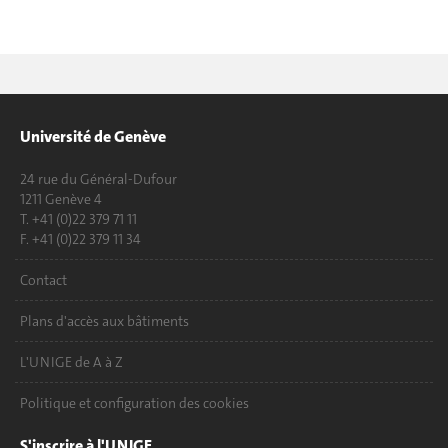
Université de Genève
24 rue du Général-Dufour
1211 Genève 4
T. +41 (0)22 379 71 11
F. +41 (0)22 379 11 34
Contact
Plans d'accès aux bâtiments
L'UNIGE de A à Z
Politique et configuration des cookies
S'inscrire à l'UNIGE