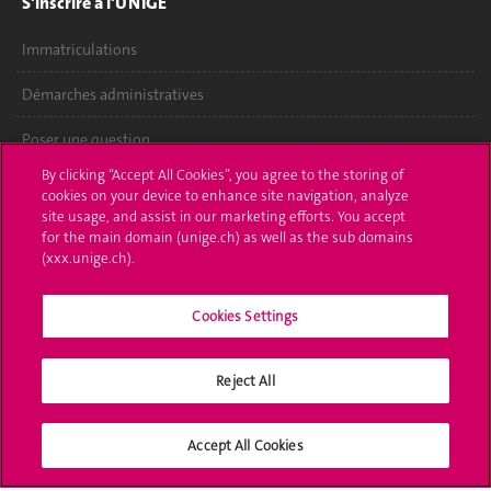
S'inscrire à l'UNIGE
Immatriculations
Démarches administratives
Poser une question
By clicking “Accept All Cookies”, you agree to the storing of
L'UNIGE vous informe
cookies on your device to enhance site navigation, analyze
site usage, and assist in our marketing efforts. You accept
UNIGE Mobile
for the main domain (unige.ch) as well as the sub domains
(xxx.unige.ch).
Médias
Cookies Settings
Offres d'emploi
Bibliothèque
Reject All
Calendrier académique
Accept All Cookies
Médias sociaux UNIGE