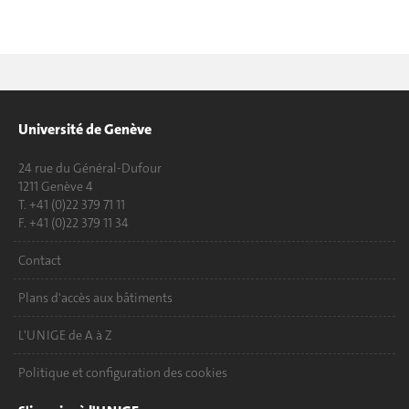
Université de Genève
24 rue du Général-Dufour
1211 Genève 4
T. +41 (0)22 379 71 11
F. +41 (0)22 379 11 34
Contact
Plans d'accès aux bâtiments
L'UNIGE de A à Z
Politique et configuration des cookies