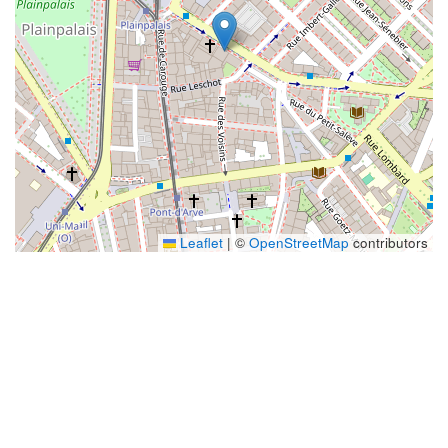
Leaflet
|
©
OpenStreetMap
contributors