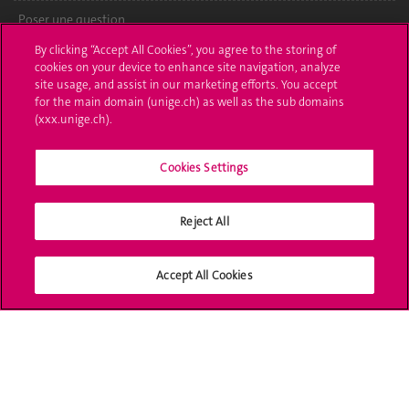
Poser une question
By clicking “Accept All Cookies”, you agree to the storing of
L'UNIGE vous informe
cookies on your device to enhance site navigation, analyze
site usage, and assist in our marketing efforts. You accept
UNIGE Mobile
for the main domain (unige.ch) as well as the sub domains
(xxx.unige.ch).
Médias
Cookies Settings
Offres d'emploi
Bibliothèque
Reject All
Calendrier académique
Accept All Cookies
Médias sociaux UNIGE
Accréditation