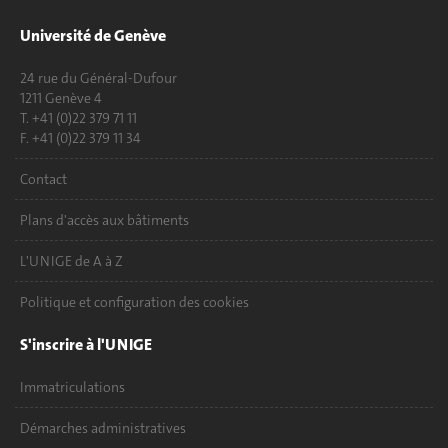
Université de Genève
24 rue du Général-Dufour
1211 Genève 4
T. +41 (0)22 379 71 11
F. +41 (0)22 379 11 34
Contact
Plans d'accès aux bâtiments
L'UNIGE de A à Z
Politique et configuration des cookies
S'inscrire à l'UNIGE
Immatriculations
Démarches administratives