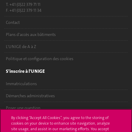
T. +41 (0)22 379 71 11
F. +41 (0)22 379 11 34
Contact
Plans d'accès aux bâtiments
L'UNIGE de A à Z
Politique et configuration des cookies
S'inscrire à l'UNIGE
Immatriculations
Démarches administratives
Poser une question
By clicking “Accept All Cookies”, you agree to the storing of
L'UNIGE vous informe
cookies on your device to enhance site navigation, analyze
site usage, and assist in our marketing efforts. You accept