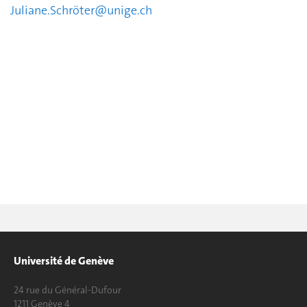
Juliane.Schrö
ter@unige.ch
Université de Genève
24 rue du Général-Dufour
1211 Genève 4