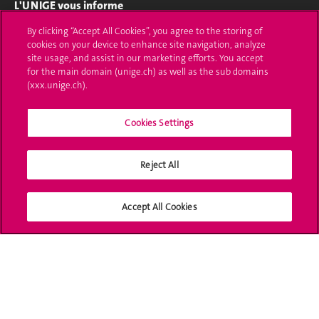
L'UNIGE vous informe
By clicking “Accept All Cookies”, you agree to the storing of
UNIGE Mobile
cookies on your device to enhance site navigation, analyze
site usage, and assist in our marketing efforts. You accept
Médias
for the main domain (unige.ch) as well as the sub domains
(xxx.unige.ch).
Offres d'emploi
Bibliothèque
Cookies Settings
Calendrier académique
Reject All
Médias sociaux UNIGE
Accept All Cookies
Accréditation