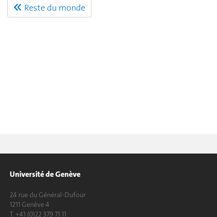
Reste du monde
Université de Genève
24 rue du Général-Dufour
1211 Genève 4
T. +41 (0)22 379 71 11