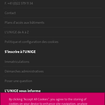
F. +41 (0)22 379 11 34
Contact
Plans d'accès aux bâtiments
L'UNIGE de A à Z
Politique et configuration des cookies
S'inscrire à l'UNIGE
Immatriculations
Démarches administratives
Poser une question
L'UNIGE vous informe
By clicking “Accept All Cookies”, you agree to the storing of
UNIGE Mobile
cookies on your device to enhance site navigation, analyze