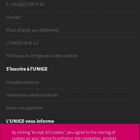
F. +41 (0)22 379 11 34
Contact
Plans d'accès aux bâtiments
L'UNIGE de A à Z
Politique et configuration des cookies
S'inscrire à l'UNIGE
Immatriculations
Démarches administratives
Poser une question
L'UNIGE vous informe
By clicking “Accept All Cookies”, you agree to the storing of
UNIGE Mobile
cookies on your device to enhance site navigation, analyze