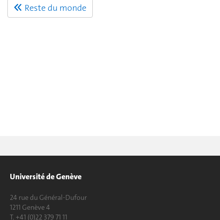
Reste du monde
Université de Genève
24 rue du Général-Dufour
1211 Genève 4
T. +41 (0)22 379 71 11