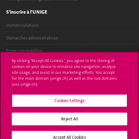
S'inscrire à l'UNIGE
Immatriculations
Démarches administratives
Poser une question
By clicking “Accept All Cookies”, you agree to the storing of
L'UNIGE vous informe
cookies on your device to enhance site navigation, analyze
site usage, and assist in our marketing efforts. You accept
UNIGE Mobile
for the main domain (unige.ch) as well as the sub domains
(xxx.unige.ch).
Médias
Cookies Settings
Offres d'emploi
Bibliothèque
Reject All
Calendrier académique
Accept All Cookies