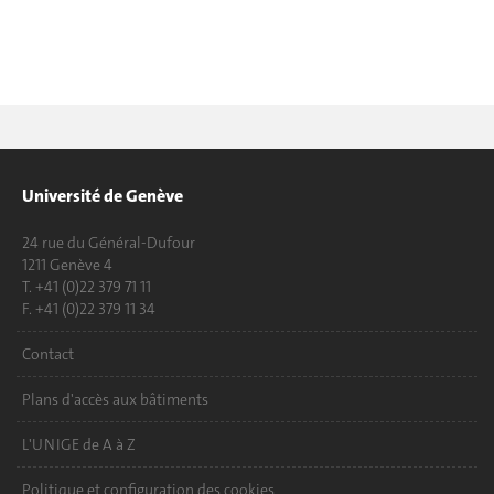
Université de Genève
24 rue du Général-Dufour
1211 Genève 4
T. +41 (0)22 379 71 11
F. +41 (0)22 379 11 34
Contact
Plans d'accès aux bâtiments
L'UNIGE de A à Z
Politique et configuration des cookies