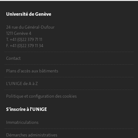
Université de Genève
24 rue du Général-Dufour
1211 Genève 4
T. +41 (0)22 379 71 11
F. +41 (0)22 379 11 34
Contact
Plans d'accès aux bâtiments
L'UNIGE de A à Z
Politique et configuration des cookies
S'inscrire à l'UNIGE
Immatriculations
Démarches administratives