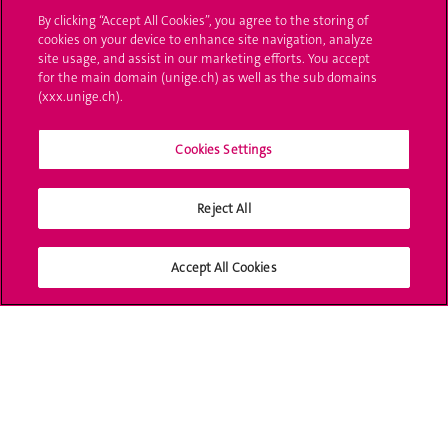
By clicking “Accept All Cookies”, you agree to the storing of
L'UNIGE vous informe
cookies on your device to enhance site navigation, analyze
site usage, and assist in our marketing efforts. You accept
UNIGE Mobile
for the main domain (unige.ch) as well as the sub domains
(xxx.unige.ch).
Médias
Cookies Settings
Offres d'emploi
Bibliothèque
Reject All
Calendrier académique
Accept All Cookies
Médias sociaux UNIGE
Accréditation