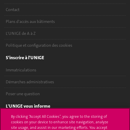
Contact
Plans d'accès aux bâtiments
L'UNIGE de A à Z
Politique et configuration des cookies
S'inscrire à l'UNIGE
Immatriculations
Démarches administratives
Poser une question
L'UNIGE vous informe
By clicking “Accept All Cookies”, you agree to the storing of
UNIGE Mobile
cookies on your device to enhance site navigation, analyze
site usage, and assist in our marketing efforts. You accept