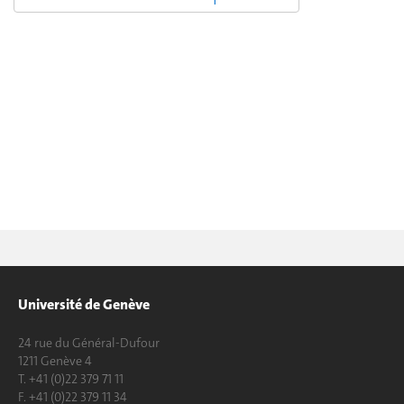
Université de Genève
24 rue du Général-Dufour
1211 Genève 4
T. +41 (0)22 379 71 11
F. +41 (0)22 379 11 34