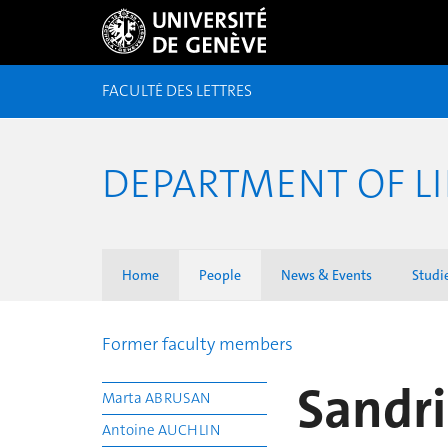
FACULTÉ DES LETTRES
DEPARTMENT OF LI
Home
People
News & Events
Studi
Former faculty members
Sandr
Marta ABRUSAN
Antoine AUCHLIN