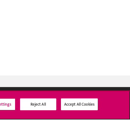
ettings
Reject All
Accept All Cookies
Social Media