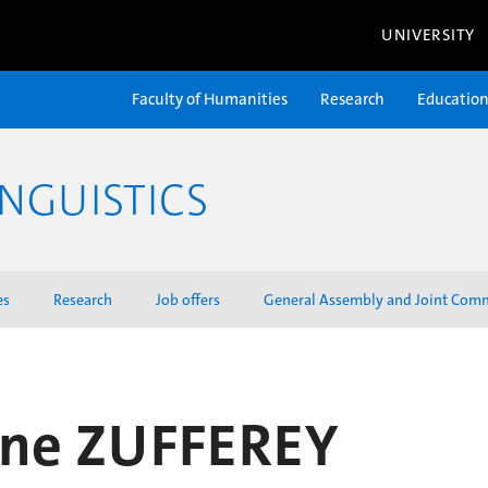
UNIVERSITY
Faculty of Humanities
Research
Educatio
NGUISTICS
es
Research
Job offers
General Assembly and Joint Com
ine ZUFFEREY