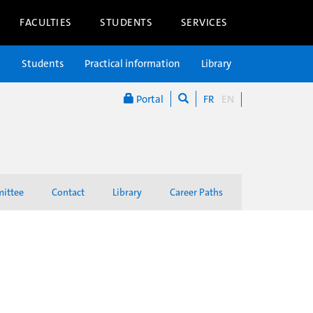
FACULTIES
STUDENTS
SERVICES
n
Students
Practical information
Library
Portal
FR
EN
mittee
Contact
Library
Career Paths