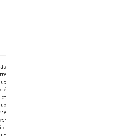
 du
tre
que
ncé
 et
aux
rse
rer
int
que