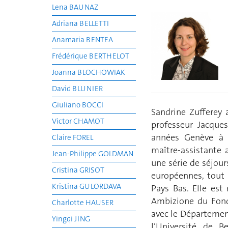
Lena BAUNAZ
Adriana BELLETTI
Anamaria BENTEA
Frédérique BERTHELOT
Joanna BLOCHOWIAK
David BLUNIER
Giuliano BOCCI
Sandrine Zufferey 
Victor CHAMOT
professeur Jacque
années Genève à 
Claire FOREL
maître-assistante 
Jean-Philippe GOLDMAN
une série de séjou
Cristina GRISOT
européennes, tout 
Kristina GULORDAVA
Pays Bas. Elle est
Ambizione du Fonds
Charlotte HAUSER
avec le Département
Yingqi JING
l’Université de B