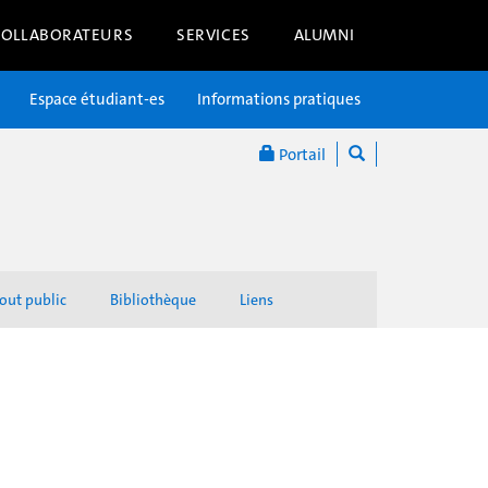
COLLABORATEURS
SERVICES
ALUMNI
Espace étudiant-es
Informations pratiques
Portail
out public
Bibliothèque
Liens