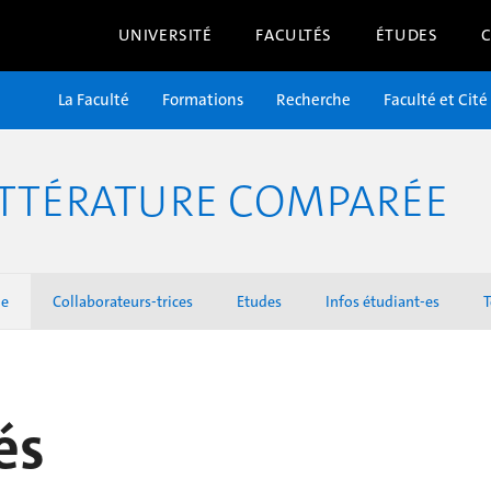
UNIVERSITÉ
FACULTÉS
ÉTUDES
La Faculté
Formations
Recherche
Faculté et Cité
TTÉRATURE COMPARÉE
he
Collaborateurs-trices
Etudes
Infos étudiant-es
T
és