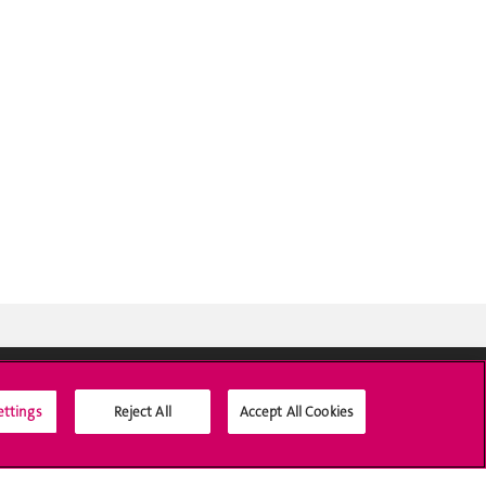
ettings
Reject All
Accept All Cookies
Médias sociaux UNIGE