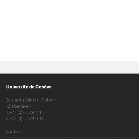
Université de Genève
24 rue du Général-Dufour
1211 Genève 4
T. +41 (0)22 379 71 11
F. +41 (0)22 379 11 34
Contact