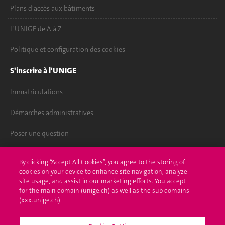
Plans d'accès aux bâtiments
L'UNIGE de A à Z
Politique et configuration des cookies
S'inscrire à l'UNIGE
Immatriculations
Démarches administratives
Poser une question
L'UNIGE vous informe
By clicking “Accept All Cookies”, you agree to the storing of
cookies on your device to enhance site navigation, analyze
UNIGE Mobile
site usage, and assist in our marketing efforts. You accept
for the main domain (unige.ch) as well as the sub domains
Médias
(xxx.unige.ch).
Offres d'emploi