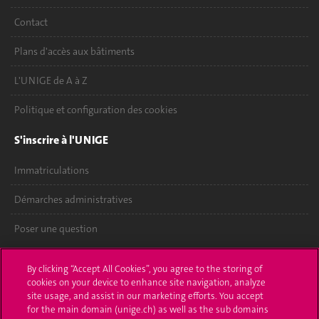
Contact
Plans d'accès aux bâtiments
L'UNIGE de A à Z
Politique et configuration des cookies
S'inscrire à l'UNIGE
Immatriculations
Démarches administratives
Poser une question
L'UNIGE vous informe
By clicking “Accept All Cookies”, you agree to the storing of
cookies on your device to enhance site navigation, analyze
UNIGE Mobile
site usage, and assist in our marketing efforts. You accept
for the main domain (unige.ch) as well as the sub domains
Médias