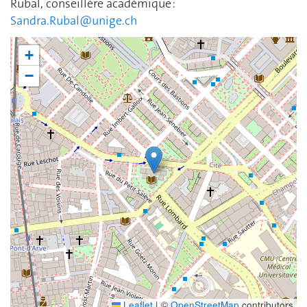
Rubal, conseillère académique :
Sandra.Rubal@unige.ch
+
−
Leaflet
|
©
OpenStreetMap
contributors