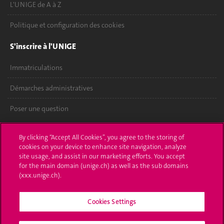
L'UNIGE de A à Z
Politique et configuration des cookies
S'inscrire à l'UNIGE
Immatriculations
Démarches administratives
Poser une question
L'UNIGE vous informe
By clicking “Accept All Cookies”, you agree to the storing of
cookies on your device to enhance site navigation, analyze
UNIGE Mobile
site usage, and assist in our marketing efforts. You accept
for the main domain (unige.ch) as well as the sub domains
Médias
(xxx.unige.ch).
Offres d'emploi
Cookies Settings
Bibliothèque