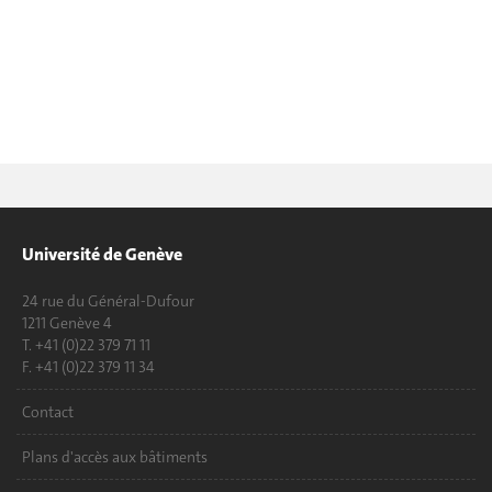
Université de Genève
24 rue du Général-Dufour
1211 Genève 4
T. +41 (0)22 379 71 11
F. +41 (0)22 379 11 34
Contact
Plans d'accès aux bâtiments