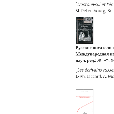
[
Dostoïevski et l’é
St-Pétersbourg,
Русские писатели 
Международная н
науч. ред.:
Ж..-Ф. Ж
[
Les écrivains russe
J.-Ph. Jaccard, 