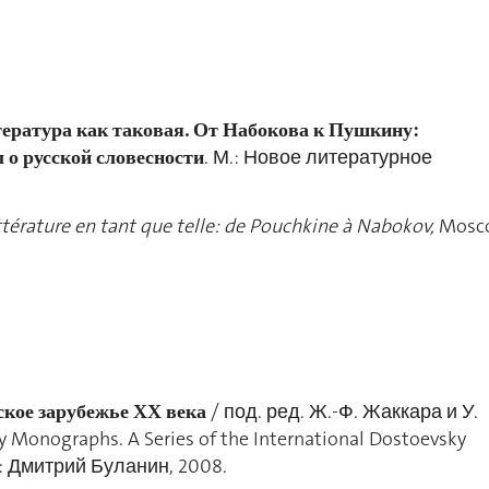
ература как таковая. От Набокова к Пушкину:
 о русской словесности
. М.: Новое литературное
ittérature en tant que telle: de Pouchkine à Nabokov,
Mosc
ское зарубежье ХХ века
/ под. ред. Ж.-Ф. Жаккара и У.
Monographs. A Series of the International Dostoevsky
Пб.: Дмитрий Буланин, 2008.