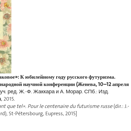
таковое»: К юбилейному году русского футуризма.
ародной научной конференции (Женева, 10–12 апреля
ауч. ред. Ж.-Ф. Жаккара и А. Морар. СПб.: Изд.
, 2015.
ant que tel». Pour le centenaire du futurisme russe
(dir.: J.-
rd)
,
St-Pétersbourg, Eupress, 2015]