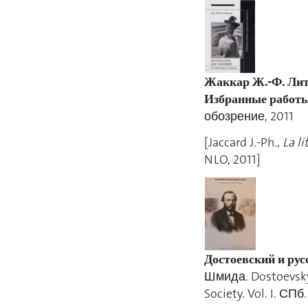
Жаккар Ж.-Ф. Лит
Избранные работы
обозрение, 2011
[Jaccard J.-Ph.,
La l
NLO, 2011]
Достоевский и рус
Шмида. Dostoevsky 
Society. Vol. I. С