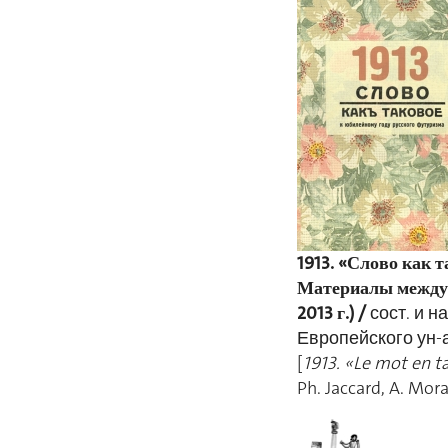
1913. «Слово как 
Материалы междун
2013 г.) /
сост. и н
Европейского ун-а
[
1913. «Le mot en t
Ph. Jaccard, A. Mora