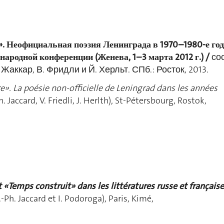
. Неофициальная поэзия Ленинграда в 1970–1980-е го
родной конференции (Женева, 1–3 марта 2012 г.) /
сос
. Жаккар, В. Фридли и Й. Херльт. СПб.: Росток, 2013.
e». La poésie non-officielle de Leningrad dans les années
Ph. Jaccard, V. Friedli, J. Herlth)
,
St-Pétersbourg, Rostok,
]
 «Temps construit» dans les littératures russe et française
 J.-Ph. Jaccard et I. Podoroga), Paris, Kimé,
3