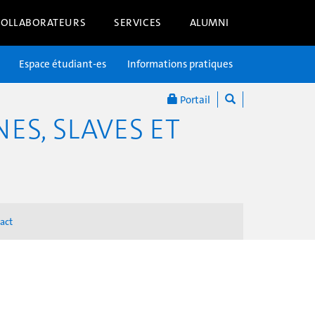
COLLABORATEURS
SERVICES
ALUMNI
Espace étudiant-es
Informations pratiques
Portail
S, SLAVES ET
act