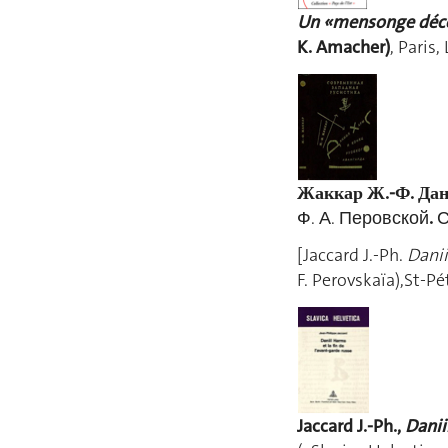
Un «mensonge déco
K. Amacher)
, Paris
Жаккар Ж.-Ф. Дан
Ф. А. Перовской
.
С
[Jaccard J.-Ph.
Danii
F. Perovskaïa),St-P
Jaccard J.-Ph.,
Danii