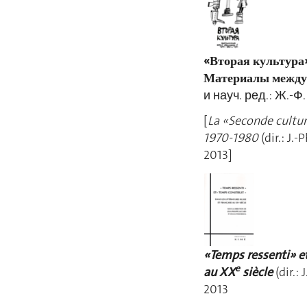
«Вторая культура»
Материалы междуна
и науч. ред.: Ж.-Ф
[
La «Seconde cultur
1970-1980
(dir.: J.-
2013
«Temps ressenti» et
e
au XX
siècle
(dir.:
201