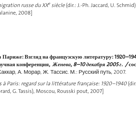
e
migration russe du XX
siècle
(dir.: J.-Ph. Jaccard, U. Schmid)
 Boulanine, 2008]
в Париже: Взгляд на французскую литературу: 1920–19
аучная конференция,
Женева, 8–10 декабря
2005 г.
/
сос
аккар, А. Морар, Ж. Тассис. М.: Русский путь, 2007.
s à Paris: regard sur la littérature française: 1920–1940
(dir
A. Morard, G. Tassis), Moscou, Rousski pout, 200