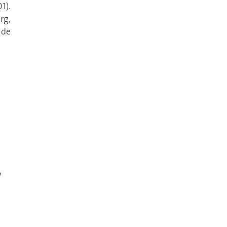
1).
rg,
 de