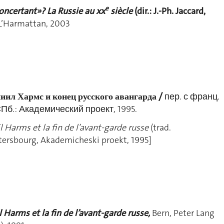
e
ncertant»? La Russie au xx
siècle
(dir.: J.-Ph. Jaccard,
, L’Harmattan, 2003
иил Хармс и конец русского авангарда /
пер. с франц.
Пб.: Академический проект, 1995.
l Harms et la fin de l’avant-garde russe
(trad.
étersbourg, Akademicheski proekt, 1995]
l Harms et la fin de l’avant-garde russe,
Bern, Peter Lang