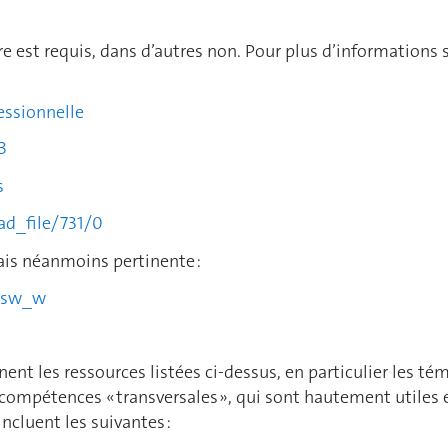
 est requis, dans d’autres non. Pour plus d’informations 
essionnelle
3
s
ad_file/731/0
ais néanmoins pertinente :
F-sw_w
nt les ressources listées ci-dessus, en particulier les té
ompétences « transversales », qui sont hautement utiles 
cluent les suivantes :