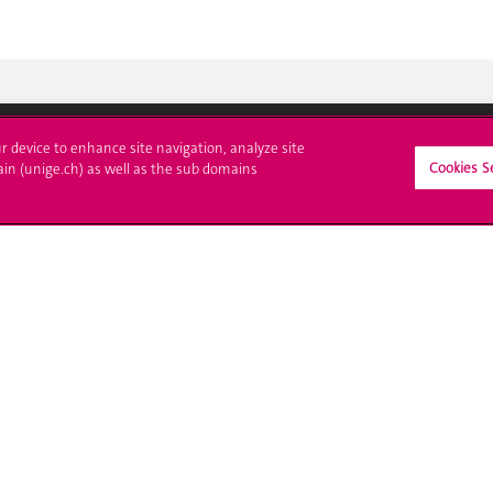
ur device to enhance site navigation, analyze site
Cookies S
ain (unige.ch) as well as the sub domains
crire à l'UNIGE
L'UNIGE vous informe
culations
UNIGE Mobile
es administratives
Médias
ne question
Offres d'emploi
Bibliothèque
Calendrier académique