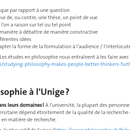
ique par rapport à une question
r de, ou contre, une thèse, un point de vue
l’on a raison sur tel ou tel point
 manière à débattre de manière constructive
fférentes idées
pter la forme de la formulation à l’audience / l’interlocut
Les études en philosophie nous entraînent à les faire avec 
4/studying-philosophy-makes-people-better-thinkers-furt
sophie à l'Unige ?
ans leurs domaines !
À l’université, la plupart des personn
ersitaire dépend étroitement de la qualité de la recherche 
 en matière de recherche.
, le plus actif de Suisse (
https://www.philosophie.ch/fr/ou