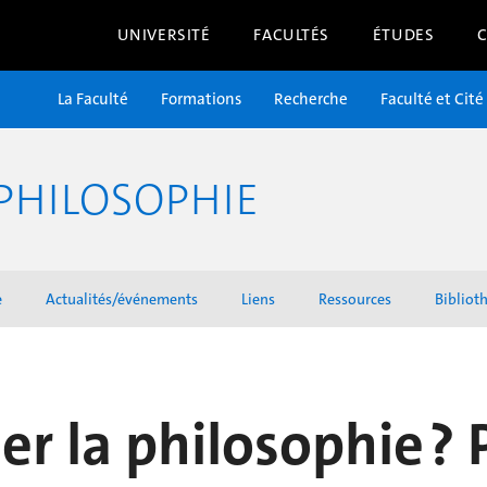
UNIVERSITÉ
FACULTÉS
ÉTUDES
La Faculté
Formations
Recherche
Faculté et Cité
PHILOSOPHIE
e
Actualités/événements
Liens
Ressources
Bibliot
er la philosophie ?