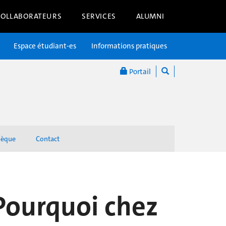
COLLABORATEURS
SERVICES
ALUMNI
Espace étudiant-es
Informations pratiques
Portail
hèque
Contact
 Pourquoi chez