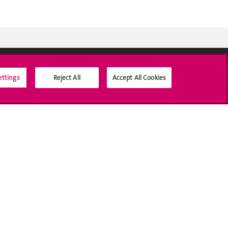
ettings
Reject All
Accept All Cookies
Médias sociaux UNIGE
Accréditation