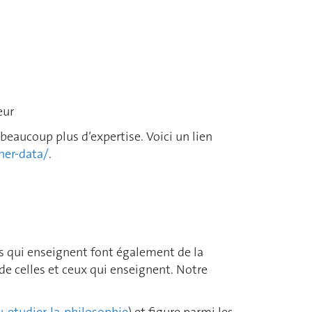
eur
beaucoup plus d’expertise. Voici un lien
her-data/
.
es qui enseignent font également de la
de celles et ceux qui enseignent. Notre
-etudier-la-philosophie
) et figure parmi les