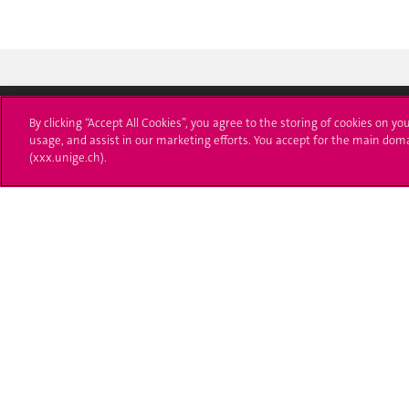
By clicking “Accept All Cookies”, you agree to the storing of cookies on yo
usage, and assist in our marketing efforts. You accept for the main dom
Université de Genève
S'ins
(xxx.unige.ch).
24 rue du Général-Dufour
Immatri
1211 Genève 4
T. +41 (0)22 379 71 11
Démarch
F. +41 (0)22 379 11 34
Poser u
Contact
Plans d'accès aux bâtiments
L'UNIGE de A à Z
Politique et configuration des cookies