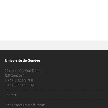
Université de Genève
24 rue du Général-Dufour
1211 Genève 4
T. +41 (0)22 379 71 11
F. +41 (0)22 379 11 34
Contact
Plans d'accès aux bâtiments