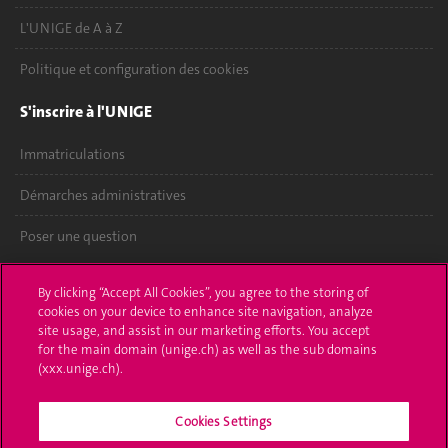
L'UNIGE de A à Z
Politique et configuration des cookies
S'inscrire à l'UNIGE
Immatriculations
Démarches administratives
Poser une question
L'UNIGE vous informe
By clicking “Accept All Cookies”, you agree to the storing of
cookies on your device to enhance site navigation, analyze
UNIGE Mobile
site usage, and assist in our marketing efforts. You accept
for the main domain (unige.ch) as well as the sub domains
Médias
(xxx.unige.ch).
Offres d'emploi
Cookies Settings
Bibliothèque