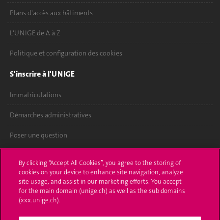
Plans d'accès aux bâtiments
L'UNIGE de A à Z
Politique et configuration des cookies
S'inscrire à l'UNIGE
Immatriculations
Démarches administratives
Poser une question
L'UNIGE vous informe
By clicking “Accept All Cookies”, you agree to the storing of
cookies on your device to enhance site navigation, analyze
UNIGE Mobile
site usage, and assist in our marketing efforts. You accept
for the main domain (unige.ch) as well as the sub domains
Médias
(xxx.unige.ch).
Offres d'emploi