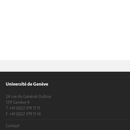
Université de Genève
24 rue du Général-Dufour
1211 Genève 4
T. +41 (0)22 379 71 11
F. +41 (0)22 379 11 34
Contact