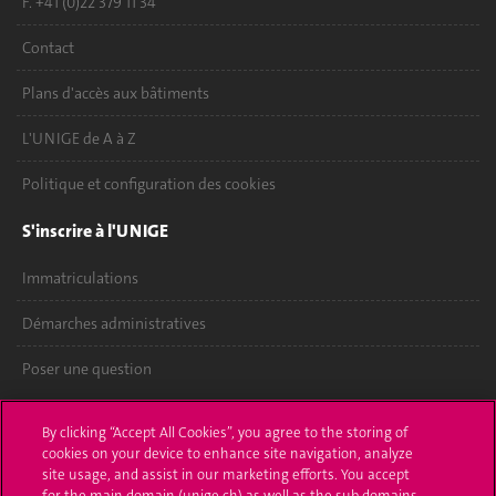
F. +41 (0)22 379 11 34
Contact
Plans d'accès aux bâtiments
L'UNIGE de A à Z
Politique et configuration des cookies
S'inscrire à l'UNIGE
Immatriculations
Démarches administratives
Poser une question
L'UNIGE vous informe
By clicking “Accept All Cookies”, you agree to the storing of
cookies on your device to enhance site navigation, analyze
UNIGE Mobile
site usage, and assist in our marketing efforts. You accept
for the main domain (unige.ch) as well as the sub domains