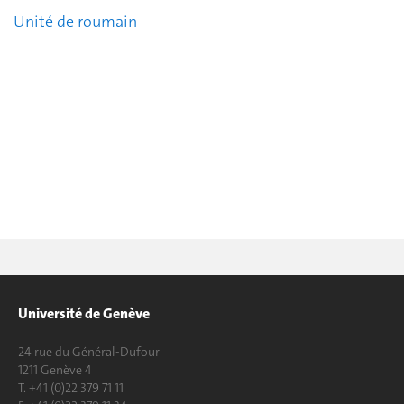
Unité de roumain
Université de Genève
24 rue du Général-Dufour
1211 Genève 4
T. +41 (0)22 379 71 11