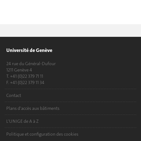
Université de Genève
24 rue du Général-Dufour
1211 Genève 4
T. +41 (0)22 379 71 11
F. +41 (0)22 379 11 34
Contact
Plans d'accès aux bâtiments
L'UNIGE de A à Z
Politique et configuration des cookies