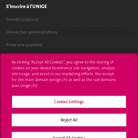
S'inscrire à l'UNIGE
Immatriculations
Démarches administratives
Poser une question
L'UNIGE vous informe
By clicking “Accept All Cookies”, you agree to the storing of
cookies on your device to enhance site navigation, analyze
UNIGE Mobile
site usage, and assist in our marketing efforts. You accept
for the main domain (unige.ch) as well as the sub domains
Médias
(xxx.unige.ch).
Offres d'emploi
Cookies Settings
Bibliothèque
Reject All
Calendrier académique
Médias sociaux UNIGE