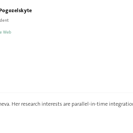
 Pogozelskyte
dent
te Web
neva. Her research interests are parallel-in-time integrat