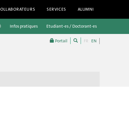
COLLABORATEURS
SERVICES
ALUMNI
é
Infos pratiques
Etudiant-es / Doctorant-es
Futur-es étu
Portail
FR
EN