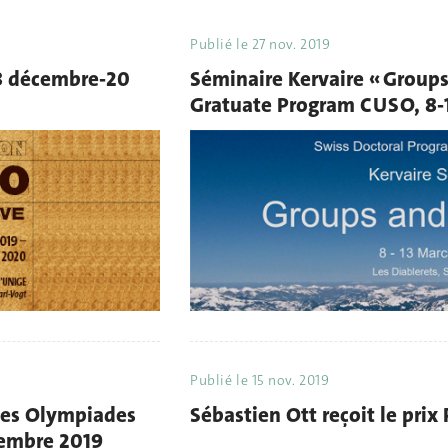
Publié le
27 nov. 2019
18 décembre-20
Séminaire Kervaire « Group
Gratuate Program CUSO, 8-
Publié le
15 nov. 2019
mes Olympiades
Sébastien Ott reçoit le prix
vembre 2019