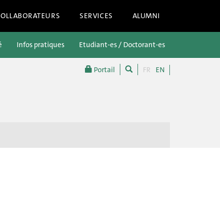
COLLABORATEURS
SERVICES
ALUMNI
é
Infos pratiques
Etudiant-es / Doctorant-es
Futur-es étu
Portail
FR
EN