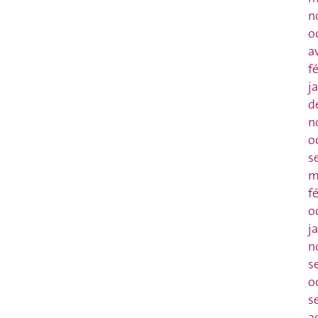
n
o
a
f
j
d
n
o
s
m
f
o
j
n
s
o
s
a