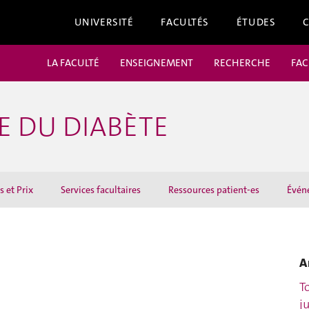
UNIVERSITÉ
FACULTÉS
ÉTUDES
LA FACULTÉ
ENSEIGNEMENT
RECHERCHE
FAC
E DU DIABÈTE
 et Prix
Services facultaires
Ressources patient-es
Évén
A
T
j