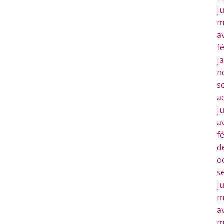
j
m
a
f
j
n
s
a
j
a
f
d
o
s
j
m
a
m