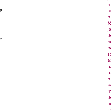
m
DP
a
m
f
j
d
n
o
s
a
j
j
m
a
m
d
o
s