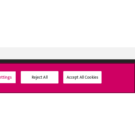
ettings
Reject All
Accept All Cookies
Médias sociaux UNIGE
Accréditation