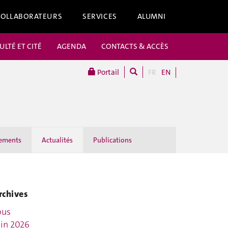
COLLABORATEURS
SERVICES
ALUMNI
ULTÉ ET CITÉ
AGENDA
CONTACTS & ACCÈS
Portail
FR
EN
ements
Actualités
Publications
rchives
ous
uin 2026