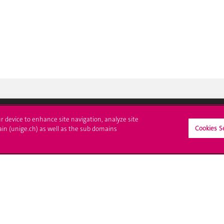
ur device to enhance site navigation, analyze site
Cookies S
crire à l'UNIGE
L'UNIGE vous informe
ain (unige.ch) as well as the sub domains
culations
UNIGE Mobile
es administratives
Médias
ne question
Offres d'emploi
Bibliothèque