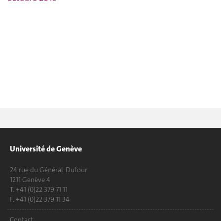
Université de Genève
24 rue du Général-Dufour
1211 Genève 4
T. +41 (0)22 379 71 11
F. +41 (0)22 379 11 34
Contact