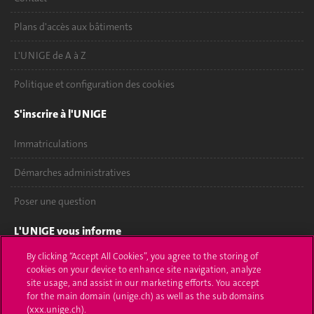
Plans d'accès aux bâtiments
L'UNIGE de A à Z
Politique et configuration des cookies
S'inscrire à l'UNIGE
Immatriculations
Démarches administratives
Poser une question
L'UNIGE vous informe
By clicking “Accept All Cookies”, you agree to the storing of
UNIGE Mobile
cookies on your device to enhance site navigation, analyze
site usage, and assist in our marketing efforts. You accept
Médias
for the main domain (unige.ch) as well as the sub domains
(xxx.unige.ch).