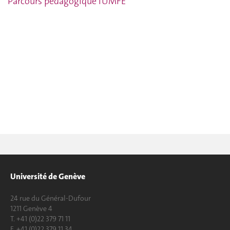
Parcours pédagogique IUMFE
Université de Genève
24 rue du Général-Dufour
1211 Genève 4
T. +41 (0)22 379 71 11
F. +41 (0)22 379 11 34