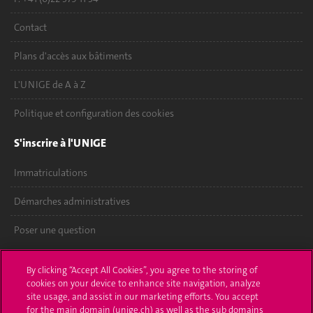
Contact
Plans d'accès aux bâtiments
L'UNIGE de A à Z
Politique et configuration des cookies
S'inscrire à l'UNIGE
Immatriculations
Démarches administratives
Poser une question
L'UNIGE vous informe
By clicking “Accept All Cookies”, you agree to the storing of
cookies on your device to enhance site navigation, analyze
UNIGE Mobile
site usage, and assist in our marketing efforts. You accept
for the main domain (unige.ch) as well as the sub domains