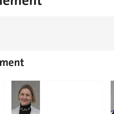
gnement
ement