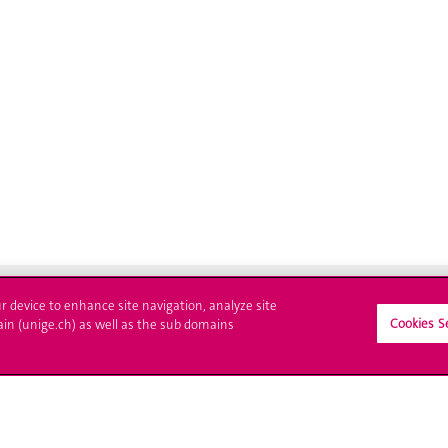
ur device to enhance site navigation, analyze site
Cookies S
ain (unige.ch) as well as the sub domains
crire à l'UNIGE
L'UNIGE vous informe
culations
UNIGE Mobile