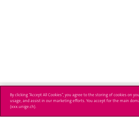
By clicking “Accept All Cookies”, you agree to the storing of cookies on yo
usage, and assist in our marketing efforts. You accept for the main dom
(xxx.unige.ch).
Université de Genève
S'ins
24 rue du Général-Dufour
Immatri
1211 Genève 4