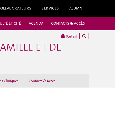
COLLABORATEURS
SERVICES
ALUMNI
ULTÉ ET CITÉ
AGENDA
CONTACTS & ACCÈS
Portail
AMILLE ET DE
s Cliniques
Contacts & Accès