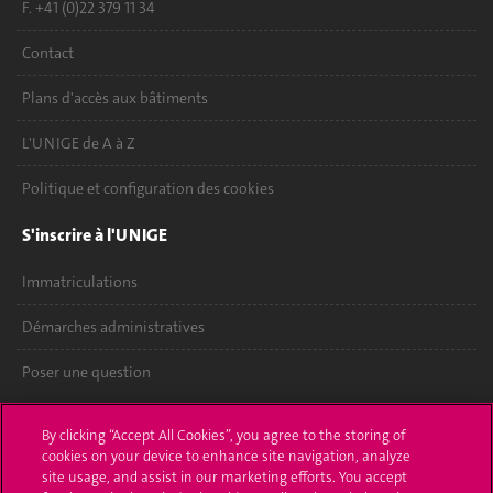
F. +41 (0)22 379 11 34
Contact
Plans d'accès aux bâtiments
L'UNIGE de A à Z
Politique et configuration des cookies
S'inscrire à l'UNIGE
Immatriculations
Démarches administratives
Poser une question
L'UNIGE vous informe
By clicking “Accept All Cookies”, you agree to the storing of
cookies on your device to enhance site navigation, analyze
UNIGE Mobile
site usage, and assist in our marketing efforts. You accept