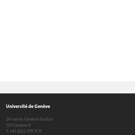
Université de Genève
24 rue du Général-Dufour
1211 Genève 4
T. +41 (0)22 379 71 11