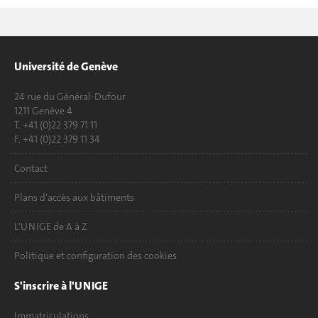
Université de Genève
24 rue du Général-Dufour
1211 Genève 4
T. +41 (0)22 379 71 11
F. +41 (0)22 379 11 34
Contact
Plans d'accès aux bâtiments
L'UNIGE de A à Z
Politique et configuration des cookies
S'inscrire à l'UNIGE
Immatriculations