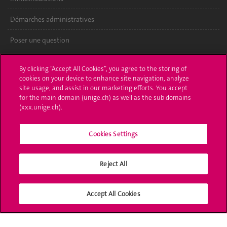
Démarches administratives
Poser une question
L'UNIGE vous informe
By clicking “Accept All Cookies”, you agree to the storing of
cookies on your device to enhance site navigation, analyze
UNIGE Mobile
site usage, and assist in our marketing efforts. You accept
for the main domain (unige.ch) as well as the sub domains
Médias
(xxx.unige.ch).
Offres d'emploi
Cookies Settings
Bibliothèque
Reject All
Calendrier académique
Médias sociaux UNIGE
Accept All Cookies