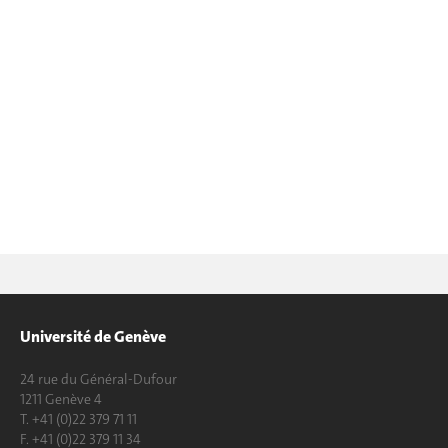
Université de Genève
24 rue du Général-Dufour
1211 Genève 4
T. +41 (0)22 379 71 11
F. +41 (0)22 379 11 34