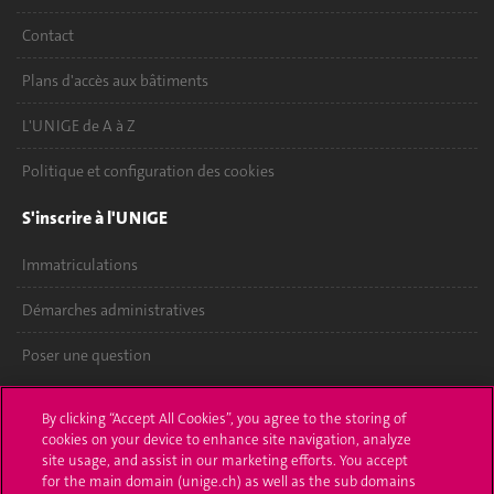
Contact
Plans d'accès aux bâtiments
L'UNIGE de A à Z
Politique et configuration des cookies
S'inscrire à l'UNIGE
Immatriculations
Démarches administratives
Poser une question
L'UNIGE vous informe
By clicking “Accept All Cookies”, you agree to the storing of
cookies on your device to enhance site navigation, analyze
UNIGE Mobile
site usage, and assist in our marketing efforts. You accept
for the main domain (unige.ch) as well as the sub domains