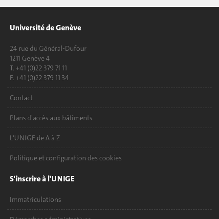
Université de Genève
24 rue du Général-Dufour
1211 Genève 4
T. +41 (0)22 379 71 11
F. +41 (0)22 379 11 34
Contact
Plans d'accès aux bâtiments
L'UNIGE de A à Z
Politique et configuration des cookies
S'inscrire à l'UNIGE
Immatriculations