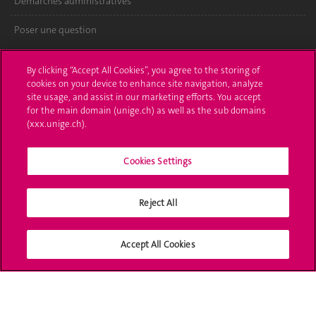
Démarches administratives
Poser une question
L'UNIGE vous informe
By clicking “Accept All Cookies”, you agree to the storing of
cookies on your device to enhance site navigation, analyze
UNIGE Mobile
site usage, and assist in our marketing efforts. You accept
for the main domain (unige.ch) as well as the sub domains
Médias
(xxx.unige.ch).
Offres d'emploi
Cookies Settings
Bibliothèque
Reject All
Calendrier académique
Médias sociaux UNIGE
Accept All Cookies
Accréditation