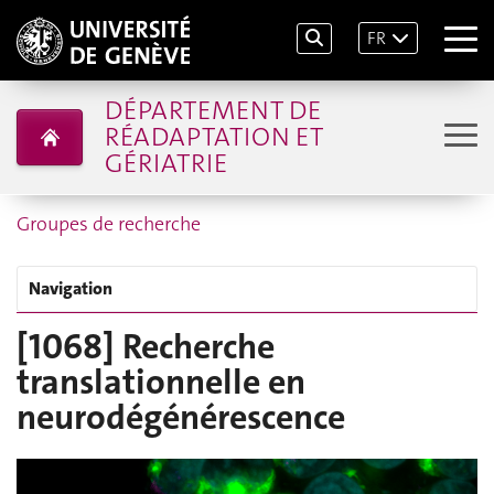
FR
DÉPARTEMENT DE
RÉADAPTATION ET
GÉRIATRIE
Groupes de recherche
Navigation
[1068] Recherche
translationnelle en
neurodégénérescence