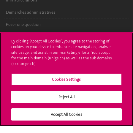
Immatriculations
Démarches administratives
Poser une question
L'UNIGE vous informe
By clicking “Accept All Cookies”, you agree to the storing of
cookies on your device to enhance site navigation, analyze
UNIGE Mobile
site usage, and assist in our marketing efforts. You accept
for the main domain (unige.ch) as well as the sub domains
Médias
(xxx.unige.ch).
Offres d'emploi
Cookies Settings
Bibliothèque
Reject All
Calendrier académique
Médias sociaux UNIGE
Accept All Cookies