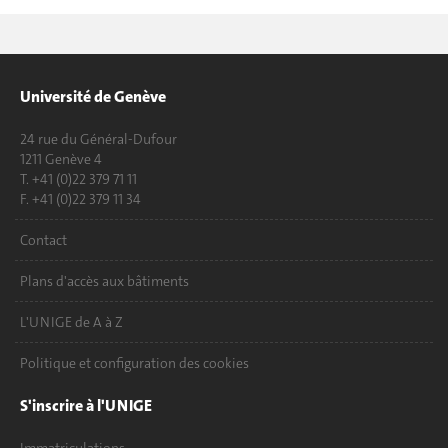
Université de Genève
24 rue du Général-Dufour
1211 Genève 4
T. +41 (0)22 379 71 11
F. +41 (0)22 379 11 34
Contact
Plans d'accès aux bâtiments
L'UNIGE de A à Z
Politique et configuration des cookies
S'inscrire à l'UNIGE