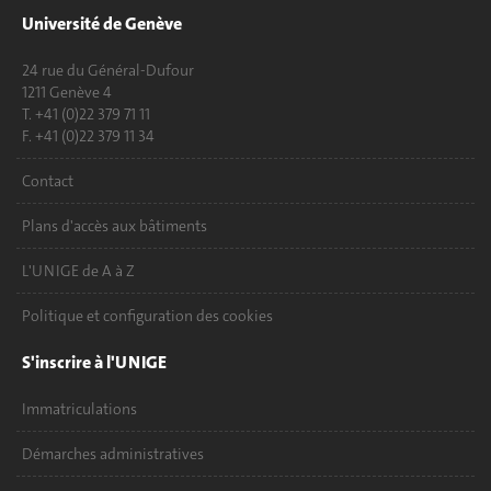
Université de Genève
24 rue du Général-Dufour
1211 Genève 4
T. +41 (0)22 379 71 11
F. +41 (0)22 379 11 34
Contact
Plans d'accès aux bâtiments
L'UNIGE de A à Z
Politique et configuration des cookies
S'inscrire à l'UNIGE
Immatriculations
Démarches administratives