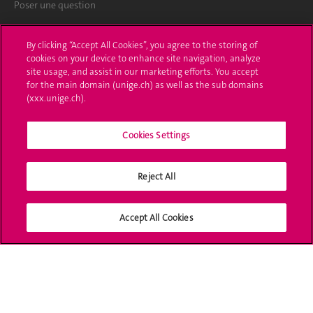
Poser une question
L'UNIGE vous informe
By clicking “Accept All Cookies”, you agree to the storing of
cookies on your device to enhance site navigation, analyze
UNIGE Mobile
site usage, and assist in our marketing efforts. You accept
for the main domain (unige.ch) as well as the sub domains
Médias
(xxx.unige.ch).
Offres d'emploi
Cookies Settings
Bibliothèque
Reject All
Calendrier académique
Médias sociaux UNIGE
Accept All Cookies
Accréditation