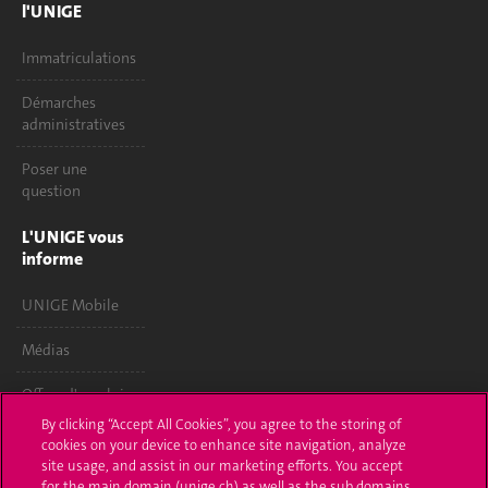
l'UNIGE
Immatriculations
Démarches
administratives
Poser une
question
L'UNIGE vous
informe
UNIGE Mobile
Médias
Offres d'emploi
By clicking “Accept All Cookies”, you agree to the storing of
Bibliothèque
cookies on your device to enhance site navigation, analyze
site usage, and assist in our marketing efforts. You accept
Calendrier
for the main domain (unige.ch) as well as the sub domains