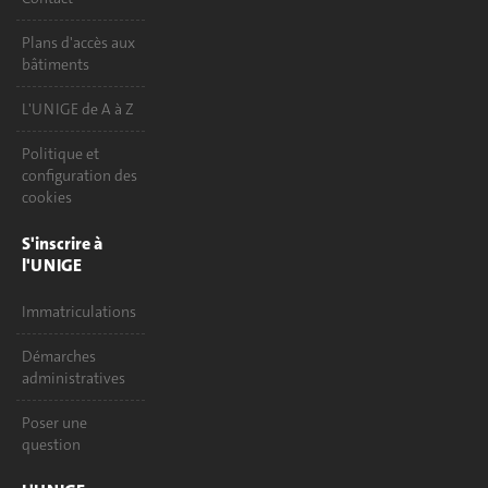
Plans d'accès aux
bâtiments
L'UNIGE de A à Z
Politique et
configuration des
cookies
S'inscrire à
l'UNIGE
Immatriculations
Démarches
administratives
Poser une
question