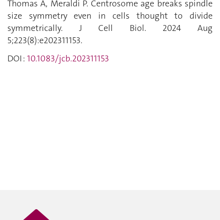
Thomas A, Meraldi P. Centrosome age breaks spindle
size symmetry even in cells thought to divide
symmetrically. J Cell Biol. 2024 Aug
5;223(8):e202311153.
DOI :
10.1083/jcb.202311153