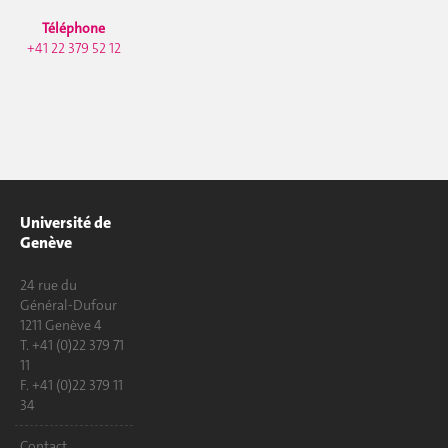
Téléphone
+41 22 379 52 12
Université de
Genève
24 rue du
Général-Dufour
1211 Genève 4
T. +41 (0)22 379 71
11
F. +41 (0)22 379 11
34
Contact