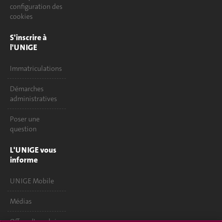
configuration des
cookies
S'inscrire à
l'UNIGE
Immatriculations
Démarches
administratives
Poser une
question
L'UNIGE vous
informe
UNIGE Mobile
Médias
Offres d'emploi