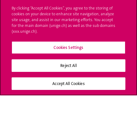
By clicking “Accept All Cookies”, you agree to the storing of
Bibliothèque
cookies on your device to enhance site navigation, analyze
site usage, and assist in our marketing efforts. You accept
Calendrier
for the main domain (unige.ch) as well as the sub domains
académique
(xxx.unige.ch).
Médias sociaux
Cookies Settings
UNIGE
Reject All
Accept All Cookies
Accréditation