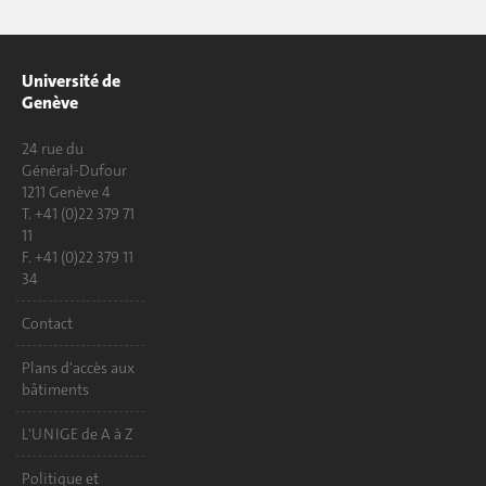
Université de
Genève
24 rue du
Général-Dufour
1211 Genève 4
T. +41 (0)22 379 71
11
F. +41 (0)22 379 11
34
Contact
Plans d'accès aux
bâtiments
L'UNIGE de A à Z
Politique et