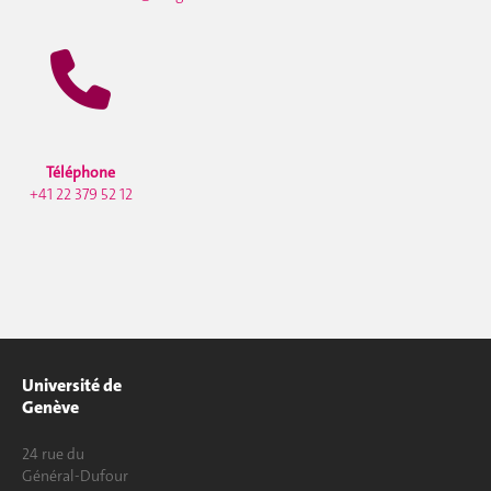
Téléphone
+41 22 379 52 12
Université de
Genève
24 rue du
Général-Dufour