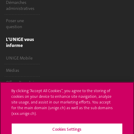
Démarches
administratives
Poser une
question
L'UNIGE vous
informe
UNIGE Mobile
Médias
Offres d'emploi
By clicking “Accept All Cookies”, you agree to the storing of
Bibliothèque
cookies on your device to enhance site navigation, analyze
site usage, and assist in our marketing efforts. You accept
Calendrier
for the main domain (unige.ch) as well as the sub domains
académique
(xxx.unige.ch).
Médias sociaux
Cookies Settings
UNIGE