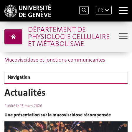
FR
DÉPARTEMENT DE
PHYSIOLOGIE CELLULAIRE
ET MÉTABOLISME
Mucoviscidose et jonctions communicantes
Navigation
Actualités
Publié le
13 mars 2026
Une présentation sur la mucoviscidose récompensée