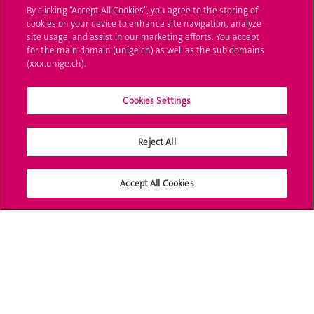
By clicking “Accept All Cookies”, you agree to the storing of
Bibliothèque
cookies on your device to enhance site navigation, analyze
site usage, and assist in our marketing efforts. You accept
Calendrier
for the main domain (unige.ch) as well as the sub domains
académique
(xxx.unige.ch).
Médias sociaux
Cookies Settings
UNIGE
Reject All
Accept All Cookies
Accréditation