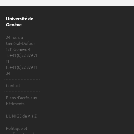
Université de
Genève
24 rue du
Général-Dufour
1211 Genève 4
T. +41 (0)22 379 71
11
F. +41 (0)22 379 11
34
Contact
Plans d'accès aux
bâtiments
L'UNIGE de A à Z
Politique et