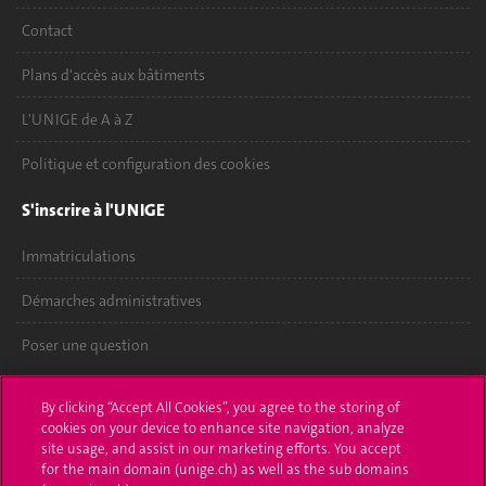
Contact
Plans d'accès aux bâtiments
L'UNIGE de A à Z
Politique et configuration des cookies
S'inscrire à l'UNIGE
Immatriculations
Démarches administratives
Poser une question
L'UNIGE vous informe
By clicking “Accept All Cookies”, you agree to the storing of
cookies on your device to enhance site navigation, analyze
UNIGE Mobile
site usage, and assist in our marketing efforts. You accept
for the main domain (unige.ch) as well as the sub domains
Médias