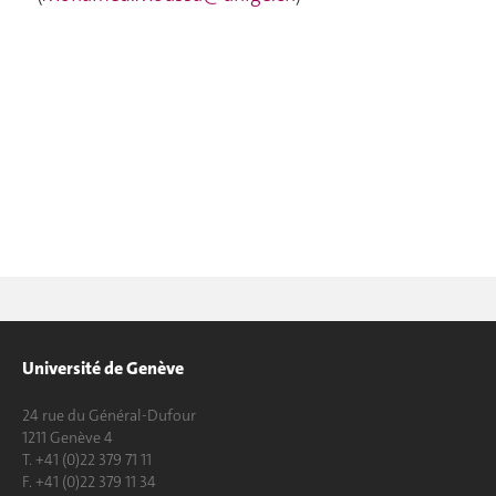
Université de Genève
24 rue du Général-Dufour
1211 Genève 4
T. +41 (0)22 379 71 11
F. +41 (0)22 379 11 34