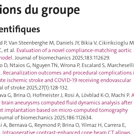
tions du groupe
ientifiques
P, Van Steenberghe M, Daniels JY, Bikia V, Cikirikcioglu M
, et al.
Evaluation of a novel compliance-matching aortic
 model
. Journal of biomechanics 2025;183:112629.
 D, Ntaios G, Nguyen TN, Wrona P, Escalard S, Marcheselli
l.
Recanalization outcomes and procedural complications 
ute ischemic stroke and COVID-19 receiving endovascular
al of stroke 2025;27(1):128‑132.
a G, Brina O, Hofmeister J, Rosi A, Lövblad K-O, Machi P.
 brain aneurysms computed fluid dynamics analysis after
tent implantation based on micro-computed tomography
Journal of biomechanics 2025;186:112634.
i A, Bernava G, Reymond P, Brina O, Yilmaz H, Carrera E,
l.
Intraoperative contrast-enhanced cone beam CT allows