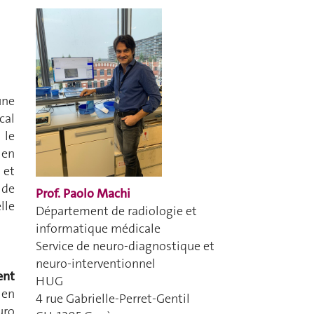
une
cal
 le
 en
 et
 de
Prof. Paolo Machi
lle
Département de radiologie et
informatique médicale
Service de neuro-diagnostique et
neuro-interventionnel
ent
HUG
 en
4 rue Gabrielle-Perret-Gentil
uro