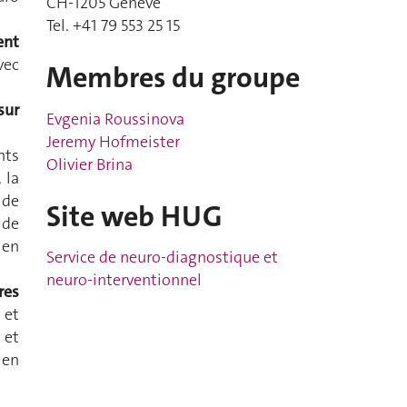
CH-1205 Genève
Tel. +41 79 553 25 15
ent
vec
Membres du groupe
sur
Evgenia Roussinova
Jeremy Hofmeister
nts
Olivier Brina
 la
 de
Site web HUG
 de
 en
Service de neuro-diagnostique et
neuro-interventionnel
res
 et
 et
 en