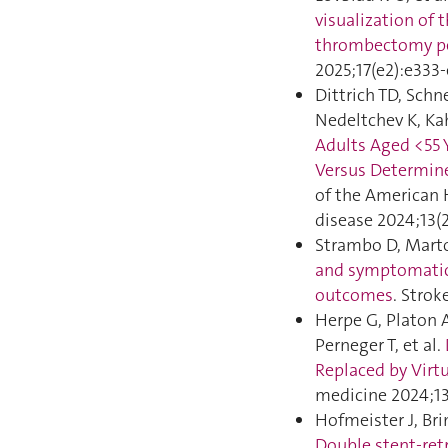
visualization of 
thrombectomy p
2025;17(e2):e333‑
Dittrich TD, Schn
Nedeltchev K, Kah
Adults Aged <55 
Versus Determine
of the American 
disease 2024;13(
Strambo D, Marto
and symptomatic 
outcomes
. Strok
Herpe G, Platon A
Perneger T, et al.
Replaced by Virtu
medicine 2024;13
Hofmeister J, Bri
Double stent-ret