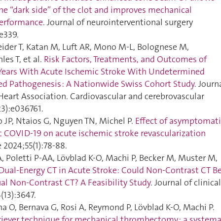
the “dark side” of the clot and improves mechanical
erformance
. Journal of neurointerventional surgery
e339.
eider T, Katan M, Luft AR, Mono M-L, Bolognese M,
les T, et al.
Risk Factors, Treatments, and Outcomes of
Years With Acute Ischemic Stroke With Undetermined
d Pathogenesis : A Nationwide Swiss Cohort Study
. Journ
Heart Association. Cardiovascular and cerebrovascular
23):e036761.
 JP, Ntaios G, Nguyen TN, Michel P.
Effect of asymptomati
COVID-19 on acute ischemic stroke revascularization
e 2024;55(1):78‑88.
, Poletti P-AA, Lövblad K-O, Machi P, Becker M, Muster M,
Dual-Energy CT in Acute Stroke: Could Non-Contrast CT B
al Non-Contrast CT? A Feasibility Study
. Journal of clinical
(13):3647.
na O, Bernava G, Rosi A, Reymond P, Lövblad K-O, Machi P.
riever technique for mechanical thrombectomy : a systema