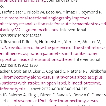
thrombosis and mortality
. Journal of stroke
65.
, Hofmeister J, Nicolò M, Boto JM, Yilmaz H, Reymond P,
ee-dimensional rotational angiography improves
bectomy recanalization rate for acute ischaemic stroke 
al artery M2 segment occlusions
. Interventional
022:15910199221145745.
O, Reymond P, Rosi A, Hofmeister J, Yilmaz H, Muster M,
 vitro
evaluation of how the presence of the stent retrieve
r influences aspiration parameters in thrombectomy
r position inside the aspiration catheter
. Interventional
022:159101992211350.
cher J, Strbian D, Eker O, Cognard C, Plattner PS, Bütikofer
.
Thrombectomy alone versus intravenous alteplase plus
patients with stroke: an open-label, blinded-outcome,
feriority trial
. Lancet 2022;400(10346):104‑115.
 JB, Salerno A, Klug J, Dirren E, Sanda N, Bonvin C, Dunet V
 et al.
Intravenous r-tPA before thrombectomy versus