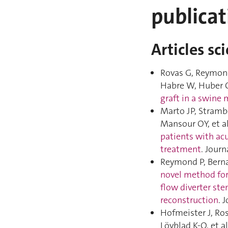
publica
Articles sc
Rovas G, Reymond 
Habre W, Huber C
graft in a swine
Marto JP, Strambo
Mansour OY, et a
patients with ac
treatment
. Journ
Reymond P, Bernav
novel method for
flow diverter s
reconstruction
. 
Hofmeister J, Ros
Lövblad K-O, et a