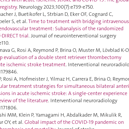
registry
. Neurology 2023;100(7):e739‑e750.
cher J, Buetikofer L, Strbian D, Eker OF, Cognard C,
eler S, et al.
Time to treatment with bridging intravenous
 endovascular treatment: Subanalysis of the randomized
-DIRECT trial
. Journal of neurointerventional surgery
e110.
nava G, Rosi A, Reymond P, Brina O, Muster M, Lövblad K-O
 evaluation of a double stent retriever thrombectomy
ute ischemic stroke treatment
. Interventional neuroradiol
1179846.
P, Rosi A, Hofmeister J, Yilmaz H, Carrera E, Brina O, Reym
lar treatment strategies for simultaneous bilateral anter
sions in acute ischemic stroke: A single-center experience
view of the literature
. Interventional neuroradiology
1171806.
hi MM, Klein P, Yamagami H, Abdalkader M, Mikulik R,
 OY, et al.
Global impact of the COVID-19 pandemic on