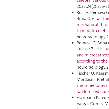
cerebral venous 
2022;24(2):256‑2
Rosi A, Bernava G
Brina O, et al.
Thr
mechanical throm
to middle cerebr
neuroradiology 2
Bernava G, Brina 
Kulcsar Z, et al.
In
and microcathete
according to thei
neuroradiology 2
Fischer U, Kaesma
Mordasini P, et al
thrombectomy in 
randomised non-in
Escribano Paredes
Vargas Gomez MI,