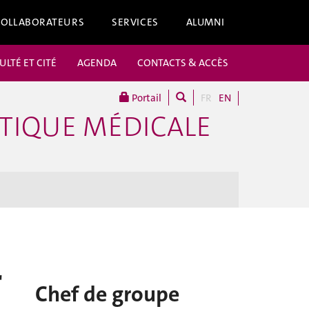
COLLABORATEURS
SERVICES
ALUMNI
ULTÉ ET CITÉ
AGENDA
CONTACTS & ACCÈS
Portail
FR
EN
TIQUE MÉDICALE
r
Chef de groupe