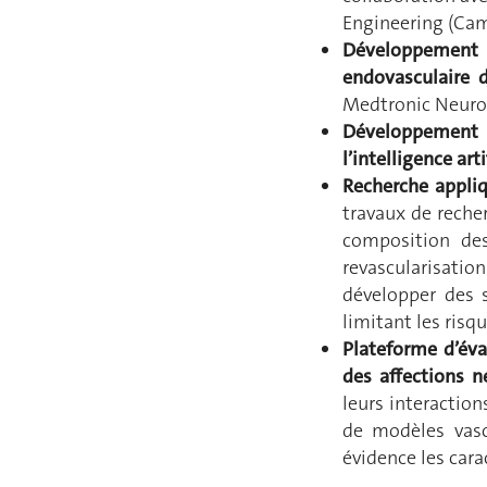
Engineering (Camp
Développement d
endovasculaire d
Medtronic Neurov
Développement
l’intelligence ar
Recherche appliq
travaux de recher
composition des
revascularisatio
développer des s
limitant les risqu
Plateforme d’éva
des affections n
leurs interaction
de modèles vasc
évidence les cara