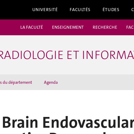
UNIVERSITÉ
FACULTÉS
ÉTUDES
LA FACULTÉ
ENSEIGNEMENT
RECHERCHE
FAC
RADIOLOGIE ET INFORMA
ns du département
Agenda
 Brain Endovascula