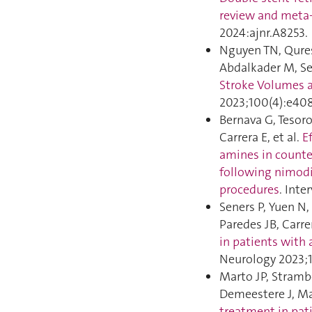
review and meta-
2024:ajnr.A8253.
Nguyen TN, Qures
Abdalkader M, Sed
Stroke Volumes a
2023;100(4):e408
Bernava G, Tesoro
Carrera E, et al.
E
amines in counte
following nimod
procedures
. Int
Seners P, Yuen N,
Paredes JB, Carrer
in patients with 
Neurology 2023;1
Marto JP, Stramb
Demeestere J, Ma
treatment in pat