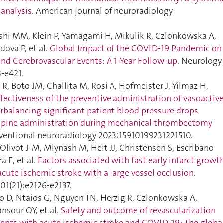
analysis
. American journal of neuroradiology
hi MM, Klein P, Yamagami H, Mikulik R, Czlonkowska A,
ova P, et al.
Global Impact of the COVID-19 Pandemic on
nd Cerebrovascular Events: A 1-Year Follow-up
. Neurology
‑e421.
 R, Boto JM, Challita M, Rosi A, Hofmeister J, Yilmaz H,
ffectiveness of the preventive administration of vasoactiv
rbalancing significant patient blood pressure drops
ipine administration during mechanical thrombectomy
erventional neuroradiology 2023:15910199231221510.
 Olivot J-M, Mlynash M, Heit JJ, Christensen S, Escribano
a E, et al.
Factors associated with fast early infarct growt
acute ischemic stroke with a large vessel occlusion
.
01(21):e2126‑e2137.
o D, Ntaios G, Nguyen TN, Herzig R, Czlonkowska A,
nsour OY, et al.
Safety and outcome of revascularization
ients with acute ischemic stroke and COVID-19 : The globa