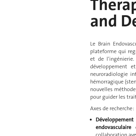
Therap
and D
Le Brain Endovasc
plateforme qui re
et de l’ingénierie
développement et 
neuroradiologie in
hémorragique (stent
nouvelles méthodes 
pour guider les tra
Axes de recherche :
Développement d
endovasculaire
collaboration av