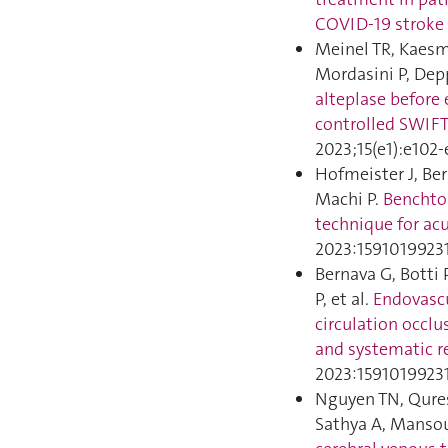
COVID-19 stroke 
Meinel TR, Kaesma
Mordasini P, Depp
alteplase before
controlled SWIFT
2023;15(e1):e102‑
Hofmeister J, Ber
Machi P.
Benchtop
technique for ac
2023:1591019923
Bernava G, Botti 
P, et al.
Endovascu
circulation occlu
and systematic re
2023:1591019923
Nguyen TN, Qures
Sathya A, Mansour