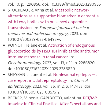
vol. 10, p. 1290956. doi: 10.3389/fmed.2023.1290956
STOCKBAUER, Anna et al.
Metabolic network
alterations as a supportive biomarker in dementia
with Lewy bodies with preserved dopamine
transmission
. In:
European journal of nuclear
medicine and molecular imaging
, 2023. doi:
10.1007/s00259-023-06493-w
POINOT, Hélène et al.
Activation of endogenous
glucocorticoids by HSD11B1 inhibits the antitumor
immune response in renal cancer
. In:
Oncoimmunology
, 2023, vol. 13, n° 1, p. 2286820.
doi: 10.1080/2162402X.2023.2286820
SHEYBANI, Laurent et al.
Nonlesional epilepsy—a
case report in adult epileptology
. In:
Clinical
epileptology
, 2023, vol. 36, n° 2, p. 147‑153. doi:
10.1007/s10309-023-00576-2
BECKER, Minerva, GARIBOTTO, Valentina.
PET/MR
Imaging in Clinical Practice: After Expectations and