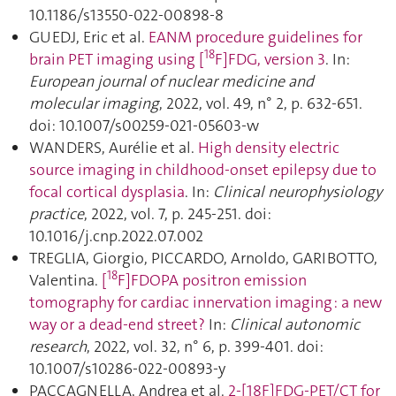
10.1186/s13550-022-00898-8
GUEDJ, Eric et al.
EANM procedure guidelines for
18
brain PET imaging using [
F]FDG, version 3
. In:
European journal of nuclear medicine and
molecular imaging
, 2022, vol. 49, n° 2, p. 632‑651.
doi: 10.1007/s00259-021-05603-w
WANDERS, Aurélie et al.
High density electric
source imaging in childhood-onset epilepsy due to
focal cortical dysplasia
. In:
Clinical neurophysiology
practice
, 2022, vol. 7, p. 245‑251. doi:
10.1016/j.cnp.2022.07.002
TREGLIA, Giorgio, PICCARDO, Arnoldo, GARIBOTTO,
18
Valentina.
[
F]FDOPA positron emission
tomography for cardiac innervation imaging : a new
way or a dead-end street?
In:
Clinical autonomic
research
, 2022, vol. 32, n° 6, p. 399‑401. doi:
10.1007/s10286-022-00893-y
PACCAGNELLA, Andrea et al.
2-[18F]FDG-PET/CT for