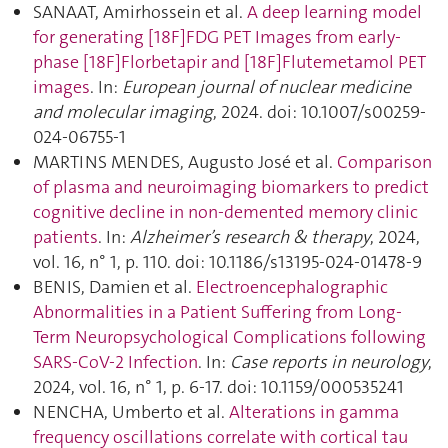
SANAAT, Amirhossein et al.
A deep learning model
for generating [18F]FDG PET Images from early-
phase [18F]Florbetapir and [18F]Flutemetamol PET
images
. In:
European journal of nuclear medicine
and molecular imaging
, 2024. doi: 10.1007/s00259-
024-06755-1
MARTINS MENDES, Augusto José et al.
Comparison
of plasma and neuroimaging biomarkers to predict
cognitive decline in non-demented memory clinic
patients
. In:
Alzheimer’s research & therapy
, 2024,
vol. 16, n° 1, p. 110. doi: 10.1186/s13195-024-01478-9
BENIS, Damien et al.
Electroencephalographic
Abnormalities in a Patient Suffering from Long-
Term Neuropsychological Complications following
SARS-CoV-2 Infection
. In:
Case reports in neurology
,
2024, vol. 16, n° 1, p. 6‑17. doi: 10.1159/000535241
NENCHA, Umberto et al.
Alterations in gamma
frequency oscillations correlate with cortical tau