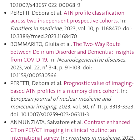
10.1007/s43657-022-00068-9
PERETTI, Debora et al.
ATN profile classification
across two independent prospective cohorts
. In:
Frontiers in medicine
, 2023, vol. 10, p. 1168470. doi:
10.3389/fmed.2023.1168470
BOMMARITO, Giulia et al.
The Two-Way Route
between Delirium Disorder and Dementia: Insights
from COVID-19
. In:
Neurodegenerative diseases
,
2023, vol. 22, n° 3-4, p. 91‑103. doi:
10.1159/000530566
PERETTI, Debora et al.
Prognostic value of imaging-
based ATN profiles in a memory clinic cohort
. In:
European journal of nuclear medicine and
molecular imaging
, 2023, vol. 50, n° 11, p. 3313‑3323.
doi: 10.1007/s00259-023-06311-3
ANNUNZIATA, Salvatore et al.
Contrast enhanced
CT on PET/CT imaging in clinical routine: an
international survey
. In:
Frontiers in medicine
, 2023,