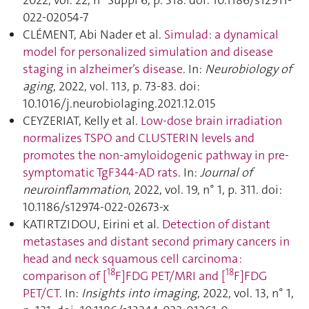
022-02054-7
CLÉMENT, Abi Nader et al.
Simulad: a dynamical
model for personalized simulation and disease
staging in alzheimer’s disease
. In:
Neurobiology of
aging
, 2022, vol. 113, p. 73‑83. doi:
10.1016/j.neurobiolaging.2021.12.015
CEYZERIAT, Kelly et al.
Low-dose brain irradiation
normalizes TSPO and CLUSTERIN levels and
promotes the non-amyloidogenic pathway in pre-
symptomatic TgF344-AD rats
. In:
Journal of
neuroinflammation
, 2022, vol. 19, n° 1, p. 311. doi:
10.1186/s12974-022-02673-x
KATIRTZIDOU, Eirini et al.
Detection of distant
metastases and distant second primary cancers in
head and neck squamous cell carcinoma :
18
18
comparison of [
F]FDG PET/MRI and [
F]FDG
PET/CT
. In:
Insights into imaging
, 2022, vol. 13, n° 1,