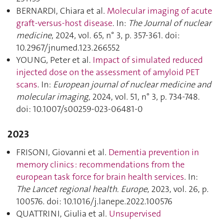
BERNARDI, Chiara et al.
Molecular imaging of acute
graft-versus-host disease
. In:
The Journal of nuclear
medicine
, 2024, vol. 65, n° 3, p. 357‑361. doi:
10.2967/jnumed.123.266552
YOUNG, Peter et al.
Impact of simulated reduced
injected dose on the assessment of amyloid PET
scans
. In:
European journal of nuclear medicine and
molecular imaging
, 2024, vol. 51, n° 3, p. 734‑748.
doi: 10.1007/s00259-023-06481-0
2023
FRISONI, Giovanni et al.
Dementia prevention in
memory clinics : recommendations from the
european task force for brain health services
. In:
The Lancet regional health. Europe
, 2023, vol. 26, p.
100576. doi: 10.1016/j.lanepe.2022.100576
QUATTRINI, Giulia et al.
Unsupervised