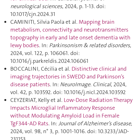
neurological sciences
, 2024, p. 1‑13. doi:
10.1017/cjn.2024.31
CAMINITI, Silvia Paola et al.
Mapping brain
metabolism, connectivity and neurotransmitters
topography in early and late onset dementia with
lewy bodies
. In:
Parkinsonism & related disorders
,
2024, vol. 122, p. 106061. doi:
10.1016/j.parkreldis.2024.106061
BOCCALINI, Cécilia et al.
Distinctive clinical and
imaging trajectories in SWEDD and Parkinson’s
disease patients
. In:
NeuroImage. Clinical
, 2024,
vol. 42, p. 103592. doi: 10.1016/j.nicl.2024.103592
CEYZERIAT, Kelly et al.
Low-Dose Radiation Therapy
Impacts Microglial Inflammatory Response
without Modulating Amyloid Load in Female
TgF344-AD Rats
. In:
Journal of Alzheimer’s disease
,
2024, vol. 98, n° 3, p. 1001‑1016. doi: 10.3233/JAD-
231153