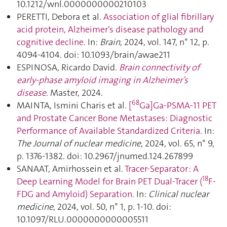
10.1212/wnl.0000000000210103
PERETTI, Debora et al.
Association of glial fibrillary
acid protein, Alzheimer’s disease pathology and
cognitive decline
. In:
Brain
, 2024, vol. 147, n° 12, p.
4094‑4104. doi: 10.1093/brain/awae211
ESPINOSA, Ricardo David.
Brain connectivity of
early-phase amyloid imaging in Alzheimer’s
disease
. Master, 2024.
68
MAINTA, Ismini Charis et al.
[
Ga]Ga-PSMA-11 PET
and Prostate Cancer Bone Metastases: Diagnostic
Performance of Available Standardized Criteria
. In:
The Journal of nuclear medicine
, 2024, vol. 65, n° 9,
p. 1376‑1382. doi: 10.2967/jnumed.124.267899
SANAAT, Amirhossein et al.
Tracer-Separator : A
18
Deep Learning Model for Brain PET Dual-Tracer (
F-
FDG and Amyloid) Separation
. In:
Clinical nuclear
medicine
, 2024, vol. 50, n° 1, p. 1‑10. doi:
10.1097/RLU.0000000000005511