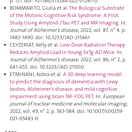
p. 121. doi: 10.1186/s13244-022-01261-0
BOMMARITO, Giulia et al.
The Biological Substrate
of the Motoric Cognitive Risk Syndrome: A Pilot
Study Using Amyloid-/Tau-PET and MR Imaging
. In:
Journal of Alzheimer’s disease
, 2022, vol. 87, n° 4, p.
1483‑1490. doi: 10.3233/JAD-215461
CEYZERIAT, Kelly et al.
Low-Dose Radiation Therapy
Reduces Amyloid Load in Young 3xTg-AD Mice
. In:
Journal of Alzheimer’s disease
, 2022, vol. 86, n° 2, p.
641‑653. doi: 10.3233/JAD-215510
ETMINANI, Kobra et al.
A 3D deep learning model
to predict the diagnosis of dementia with Lewy
bodies, Alzheimer’s disease, and mild cognitive
impairment using brain 18F-FDG PET
. In:
European
journal of nuclear medicine and molecular imaging
,
2022, vol. 49, n° 2, p. 563‑584. doi: 10.1007/s00259-
021-05483-0