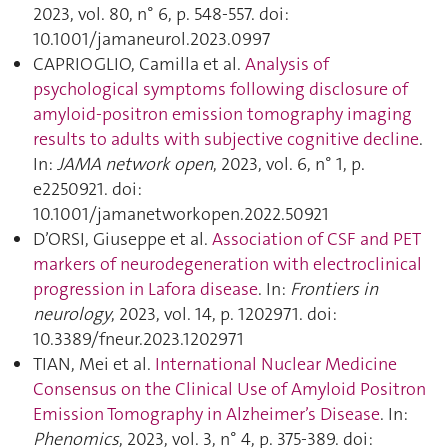
2023, vol. 80, n° 6, p. 548‑557. doi:
10.1001/jamaneurol.2023.0997
CAPRIOGLIO, Camilla et al.
Analysis of
psychological symptoms following disclosure of
amyloid-positron emission tomography imaging
results to adults with subjective cognitive decline
.
In:
JAMA network open
, 2023, vol. 6, n° 1, p.
e2250921. doi:
10.1001/jamanetworkopen.2022.50921
D’ORSI, Giuseppe et al.
Association of CSF and PET
markers of neurodegeneration with electroclinical
progression in Lafora disease
. In:
Frontiers in
neurology
, 2023, vol. 14, p. 1202971. doi:
10.3389/fneur.2023.1202971
TIAN, Mei et al.
International Nuclear Medicine
Consensus on the Clinical Use of Amyloid Positron
Emission Tomography in Alzheimer’s Disease
. In:
Phenomics
, 2023, vol. 3, n° 4, p. 375‑389. doi: