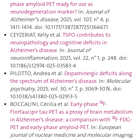
phase amyloid PET ready for use as
neurodegeneration marker ?
In:
Journal of
Alzheimer"s disease
, 2025, vol. 107, n° 4, p.
1411‑1414. doi: 10.1177/13872877251366671
CEYZERIAT, Kelly et al.
TSPO contributes to
neuropathology and cognitive deficits in
Alzheimer’s disease
. In:
Journal of
neuroinflammation
, 2025, vol. 22, n° 1, p. 248. doi:
10.1186/s12974-025-03583-4
PILOTTO, Andrea et al.
Dopaminergic deficits along
the spectrum of Alzheimer’s disease
. In:
Molecular
psychiatry
, 2025, vol. 30, n° 7, p. 3069‑3076. doi:
10.1038/s41380-025-02913-5
18
BOCCALINI, Cécilia et al.
Early-phase
F-
Flortaucipir tau-PET as a proxy of brain metabolism
18
in Alzheimer’s disease: a comparison with
F-FDG-
PET and early-phase amyloid-PET
. In:
European
journal of nuclear medicine and molecular imaging
,