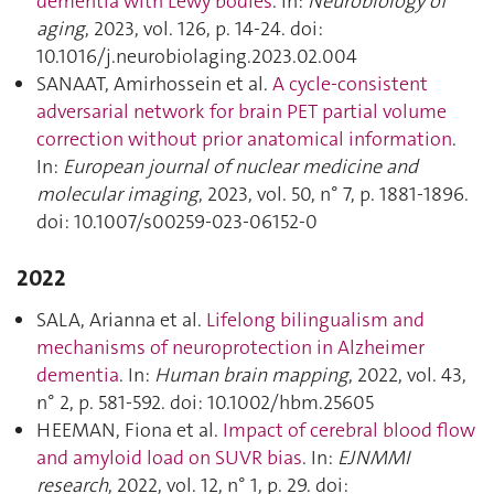
dementia with Lewy bodies
. In:
Neurobiology of
aging
, 2023, vol. 126, p. 14‑24. doi:
10.1016/j.neurobiolaging.2023.02.004
SANAAT, Amirhossein et al.
A cycle-consistent
adversarial network for brain PET partial volume
correction without prior anatomical information
.
In:
European journal of nuclear medicine and
molecular imaging
, 2023, vol. 50, n° 7, p. 1881‑1896.
doi: 10.1007/s00259-023-06152-0
2022
SALA, Arianna et al.
Lifelong bilingualism and
mechanisms of neuroprotection in Alzheimer
dementia
. In:
Human brain mapping
, 2022, vol. 43,
n° 2, p. 581‑592. doi: 10.1002/hbm.25605
HEEMAN, Fiona et al.
Impact of cerebral blood flow
and amyloid load on SUVR bias
. In:
EJNMMI
research
, 2022, vol. 12, n° 1, p. 29. doi: