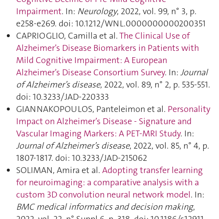
Impairment
. In:
Neurology
, 2022, vol. 99, n° 3, p.
e258‑e269. doi: 10.1212/WNL.0000000000200351
CAPRIOGLIO, Camilla et al.
The Clinical Use of
Alzheimer’s Disease Biomarkers in Patients with
Mild Cognitive Impairment: A European
Alzheimer’s Disease Consortium Survey
. In:
Journal
of Alzheimer’s disease
, 2022, vol. 89, n° 2, p. 535‑551.
doi: 10.3233/JAD-220333
GIANNAKOPOULOS, Panteleimon et al.
Personality
Impact on Alzheimer’s Disease - Signature and
Vascular Imaging Markers: A PET-MRI Study
. In:
Journal of Alzheimer’s disease
, 2022, vol. 85, n° 4, p.
1807‑1817. doi: 10.3233/JAD-215062
SOLIMAN, Amira et al.
Adopting transfer learning
for neuroimaging: a comparative analysis with a
custom 3D convolution neural network model
. In:
BMC medical informatics and decision making
,
2022, vol. 22, n° Suppl 6, p. 318. doi: 10.1186/s12911-