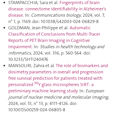
STAMPACCHIA, Sara et al.
Fingerprints of brain
disease : connectome identifiability in Alzheimer’s
disease
. In:
Communications biology
, 2024, vol. 7,
n° 1, p. 1169. doi: 10.1038/s42003-024-06829-8
GOLDMAN, Jean-Philippe et al.
Automatic
Classification of Conclusions from Multi-Tracer
Reports of PET Brain Imaging in Cognitive
Impairment
. In:
Studies in health technology and
informatics
, 2024, vol. 316, p. 560‑564. doi:
10.3233/SHTI240476
MANSOURI, Zahra et al.
The role of biomarkers and
dosimetry parameters in overall and progression
free survival prediction for patients treated with
90
personalized
Y glass microspheres SIRT : a
preliminary machine learning study
. In:
European
journal of nuclear medicine and molecular imaging
,
2024, vol. 51, n° 13, p. 4111‑4126. doi:
10.1007/s00259-024-06805-8