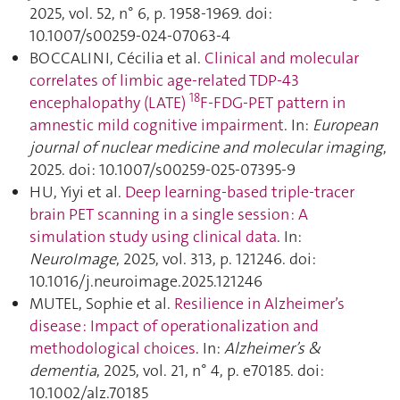
2025, vol. 52, n° 6, p. 1958‑1969. doi:
10.1007/s00259-024-07063-4
BOCCALINI, Cécilia et al.
Clinical and molecular
correlates of limbic age-related TDP-43
18
encephalopathy (LATE)
F-FDG-PET pattern in
amnestic mild cognitive impairment
. In:
European
journal of nuclear medicine and molecular imaging
,
2025. doi: 10.1007/s00259-025-07395-9
HU, Yiyi et al.
Deep learning-based triple-tracer
brain PET scanning in a single session : A
simulation study using clinical data
. In:
NeuroImage
, 2025, vol. 313, p. 121246. doi:
10.1016/j.neuroimage.2025.121246
MUTEL, Sophie et al.
Resilience in Alzheimer’s
disease : Impact of operationalization and
methodological choices
. In:
Alzheimer’s &
dementia
, 2025, vol. 21, n° 4, p. e70185. doi:
10.1002/alz.70185