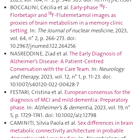
18
BOCCALINI, Cécilia et al.
Early-phase
F-
18
Florbetapir and
F-Flutemetamol images as
proxies of brain metabolism in a memory clinic
setting
. In:
The Journal of nuclear medicine
, 2023,
vol. 64, n° 2, p. 266‑273. doi:
10.2967/jnumed.122.264256
NASREDDINE, Ziad et al.
The Early Diagnosis of
Alzheimer’s Disease: A Patient-Centred
Conversation with the Care Team
. In:
Neurology
and therapy
, 2023, vol. 12, n° 1, p. 11‑23. doi:
10.1007/s40120-022-00428-7
FESTARI, Cristina et al.
European consensus for the
diagnosis of MCI and mild dementia: Preparatory
phase
. In:
Alzheimer’s & dementia
, 2023, vol. 19, n°
5, p. 1729‑1741. doi: 10.1002/alz.12798
CAMINITI, Silvia Paola et al.
Sex differences in brain
metabolic connectivity architecture in probable