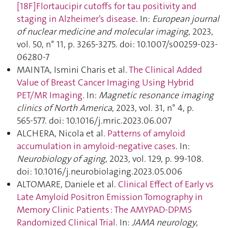
[18F]Flortaucipir cutoffs for tau positivity and
staging in Alzheimer’s disease
. In:
European journal
of nuclear medicine and molecular imaging
, 2023,
vol. 50, n° 11, p. 3265‑3275. doi: 10.1007/s00259-023-
06280-7
MAINTA, Ismini Charis et al.
The Clinical Added
Value of Breast Cancer Imaging Using Hybrid
PET/MR Imaging
. In:
Magnetic resonance imaging
clinics of North America
, 2023, vol. 31, n° 4, p.
565‑577. doi: 10.1016/j.mric.2023.06.007
ALCHERA, Nicola et al.
Patterns of amyloid
accumulation in amyloid-negative cases
. In:
Neurobiology of aging
, 2023, vol. 129, p. 99‑108.
doi: 10.1016/j.neurobiolaging.2023.05.006
ALTOMARE, Daniele et al.
Clinical Effect of Early vs
Late Amyloid Positron Emission Tomography in
Memory Clinic Patients : The AMYPAD-DPMS
Randomized Clinical Trial
. In:
JAMA neurology
,