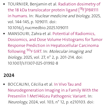
TOURNIER, Benjamin et al.
Radiation dosimetry of
18
the 18 kDa translocator protein ligand [
F]PBR111
in humans
. In:
Nuclear medicine and biology
, 2025,
vol. 144-145, p. 109011. doi:
10.1016/j.nucmedbio.2025.109011
MANSOURI, Zahra et al.
Potential of Radiomics,
Dosiomics, and Dose Volume Histograms for Tumor
Response Prediction in Hepatocellular Carcinoma
90
following
Y-SIRT
. In:
Molecular imaging and
biology
, 2025, vol. 27, n° 2, p. 201‑214. doi:
10.1007/s11307-025-01992-8
2024
BOCCALINI, Cécilia et al.
In Vivo Tau and
Neurodegeneration Imaging in a Family With the
Presenilin 1 Met146Leu Pathogenic Variant
. In:
Neurology
, 2024, vol. 103, n° 12, p. e210103. doi: