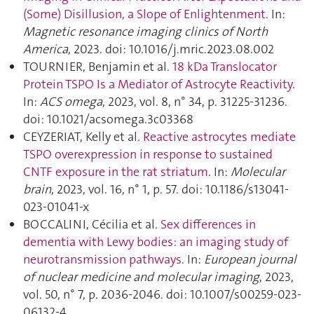
(Some) Disillusion, a Slope of Enlightenment
. In:
Magnetic resonance imaging clinics of North
America
, 2023. doi: 10.1016/j.mric.2023.08.002
TOURNIER, Benjamin et al.
18 kDa Translocator
Protein TSPO Is a Mediator of Astrocyte Reactivity
.
In:
ACS omega
, 2023, vol. 8, n° 34, p. 31225‑31236.
doi: 10.1021/acsomega.3c03368
CEYZERIAT, Kelly et al.
Reactive astrocytes mediate
TSPO overexpression in response to sustained
CNTF exposure in the rat striatum
. In:
Molecular
brain
, 2023, vol. 16, n° 1, p. 57. doi: 10.1186/s13041-
023-01041-x
BOCCALINI, Cécilia et al.
Sex differences in
dementia with Lewy bodies: an imaging study of
neurotransmission pathways
. In:
European journal
of nuclear medicine and molecular imaging
, 2023,
vol. 50, n° 7, p. 2036‑2046. doi: 10.1007/s00259-023-
06132-4