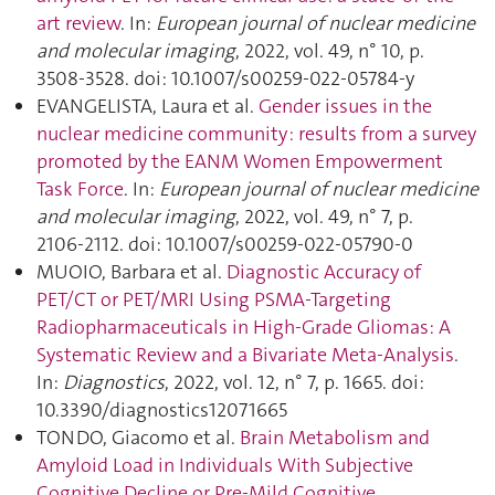
art review
. In:
European journal of nuclear medicine
and molecular imaging
, 2022, vol. 49, n° 10, p.
3508‑3528. doi: 10.1007/s00259-022-05784-y
EVANGELISTA, Laura et al.
Gender issues in the
nuclear medicine community : results from a survey
promoted by the EANM Women Empowerment
Task Force
. In:
European journal of nuclear medicine
and molecular imaging
, 2022, vol. 49, n° 7, p.
2106‑2112. doi: 10.1007/s00259-022-05790-0
MUOIO, Barbara et al.
Diagnostic Accuracy of
PET/CT or PET/MRI Using PSMA-Targeting
Radiopharmaceuticals in High-Grade Gliomas: A
Systematic Review and a Bivariate Meta-Analysis
.
In:
Diagnostics
, 2022, vol. 12, n° 7, p. 1665. doi:
10.3390/diagnostics12071665
TONDO, Giacomo et al.
Brain Metabolism and
Amyloid Load in Individuals With Subjective
Cognitive Decline or Pre-Mild Cognitive