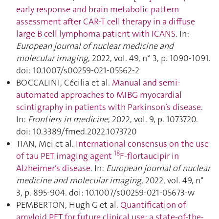
early response and brain metabolic pattern
assessment after CAR-T cell therapy in a diffuse
large B cell lymphoma patient with ICANS
. In:
European journal of nuclear medicine and
molecular imaging
, 2022, vol. 49, n° 3, p. 1090‑1091.
doi: 10.1007/s00259-021-05562-2
BOCCALINI, Cécilia et al.
Manual and semi-
automated approaches to MIBG myocardial
scintigraphy in patients with Parkinson’s disease
.
In:
Frontiers in medicine
, 2022, vol. 9, p. 1073720.
doi: 10.3389/fmed.2022.1073720
TIAN, Mei et al.
International consensus on the use
18
of tau PET imaging agent
F-flortaucipir in
Alzheimer’s disease
. In:
European journal of nuclear
medicine and molecular imaging
, 2022, vol. 49, n°
3, p. 895‑904. doi: 10.1007/s00259-021-05673-w
PEMBERTON, Hugh G et al.
Quantification of
amyloid PET for future clinical use: a state-of-the-