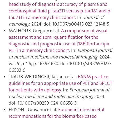
head study of diagnostic accuracy of plasma and
cerebrospinal fluid p-tau217 versus p-tau181 and p-
tau231 in a memory clinic cohort
. In:
Journal of
neurology
, 2024. doi: 10.1007/s00415-023-12148-5
MATHOUX, Grégory et al.
A comparison of visual
assessment and semi-quantification for the
diagnostic and prognostic use of [18F]flortaucipir
PET in a memory clinic cohort
. In:
European journal
of nuclear medicine and molecular imaging
, 2024,
vol. 51, n° 6, p. 1639‑1650. doi: 10.1007/s00259-023-
06583-9
TRAUB-WEIDINGER, Tatjana et al.
EANM practice
guidelines for an appropriate use of PET and SPECT
for patients with epilepsy
. In:
European journal of
nuclear medicine and molecular imaging
, 2024.
doi: 10.1007/s00259-024-06656-3
FRISONI, Giovanni et al.
European intersocietal
recommendations for the biomarker-based