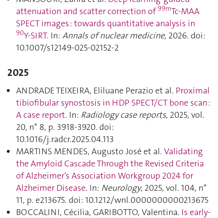
99m
attenuation and scatter correction of
Tc-MAA
SPECT images : towards quantitative analysis in
90
Y-SIRT
. In:
Annals of nuclear medicine
, 2026. doi:
10.1007/s12149-025-02152-2
2025
ANDRADE TEIXEIRA, Eliluane Perazio et al.
Proximal
tibiofibular synostosis in HDP SPECT/CT bone scan :
A case report
. In:
Radiology case reports
, 2025, vol.
20, n° 8, p. 3918‑3920. doi:
10.1016/j.radcr.2025.04.113
MARTINS MENDES, Augusto José et al.
Validating
the Amyloid Cascade Through the Revised Criteria
of Alzheimer’s Association Workgroup 2024 for
Alzheimer Disease
. In:
Neurology
, 2025, vol. 104, n°
11, p. e213675. doi: 10.1212/wnl.0000000000213675
BOCCALINI, Cécilia, GARIBOTTO, Valentina.
Is early-