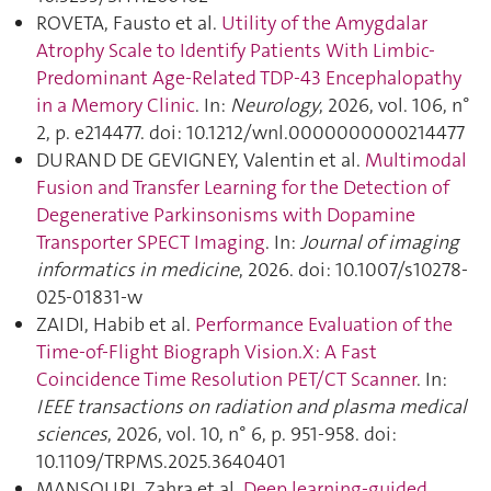
ROVETA, Fausto et al.
Utility of the Amygdalar
Atrophy Scale to Identify Patients With Limbic-
Predominant Age-Related TDP-43 Encephalopathy
in a Memory Clinic
. In:
Neurology
, 2026, vol. 106, n°
2, p. e214477. doi: 10.1212/wnl.0000000000214477
DURAND DE GEVIGNEY, Valentin et al.
Multimodal
Fusion and Transfer Learning for the Detection of
Degenerative Parkinsonisms with Dopamine
Transporter SPECT Imaging
. In:
Journal of imaging
informatics in medicine
, 2026. doi: 10.1007/s10278-
025-01831-w
ZAIDI, Habib et al.
Performance Evaluation of the
Time-of-Flight Biograph Vision.X : A Fast
Coincidence Time Resolution PET/CT Scanner
. In:
IEEE transactions on radiation and plasma medical
sciences
, 2026, vol. 10, n° 6, p. 951‑958. doi:
10.1109/TRPMS.2025.3640401
MANSOURI, Zahra et al.
Deep learning-guided