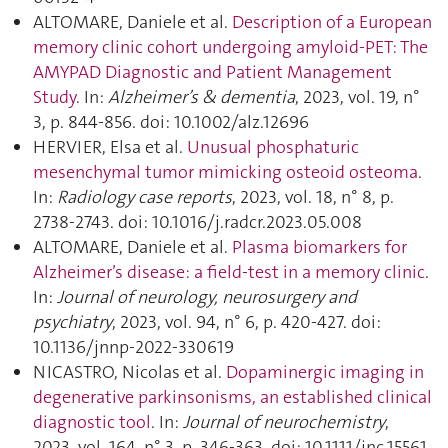
ALTOMARE, Daniele et al.
Description of a European
memory clinic cohort undergoing amyloid-PET: The
AMYPAD Diagnostic and Patient Management
Study
. In:
Alzheimer’s & dementia
, 2023, vol. 19, n°
3, p. 844‑856. doi: 10.1002/alz.12696
HERVIER, Elsa et al.
Unusual phosphaturic
mesenchymal tumor mimicking osteoid osteoma
.
In:
Radiology case reports
, 2023, vol. 18, n° 8, p.
2738‑2743. doi: 10.1016/j.radcr.2023.05.008
ALTOMARE, Daniele et al.
Plasma biomarkers for
Alzheimer’s disease: a field-test in a memory clinic
.
In:
Journal of neurology, neurosurgery and
psychiatry
, 2023, vol. 94, n° 6, p. 420‑427. doi:
10.1136/jnnp-2022-330619
NICASTRO, Nicolas et al.
Dopaminergic imaging in
degenerative parkinsonisms, an established clinical
diagnostic tool
. In:
Journal of neurochemistry
,
2023, vol. 164, n° 3, p. 346‑363. doi: 10.1111/jnc.15561