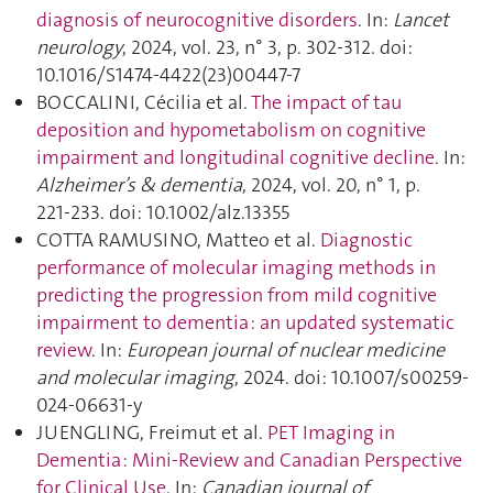
diagnosis of neurocognitive disorders
. In:
Lancet
neurology
, 2024, vol. 23, n° 3, p. 302‑312. doi:
10.1016/S1474-4422(23)00447-7
BOCCALINI, Cécilia et al.
The impact of tau
deposition and hypometabolism on cognitive
impairment and longitudinal cognitive decline
. In:
Alzheimer’s & dementia
, 2024, vol. 20, n° 1, p.
221‑233. doi: 10.1002/alz.13355
COTTA RAMUSINO, Matteo et al.
Diagnostic
performance of molecular imaging methods in
predicting the progression from mild cognitive
impairment to dementia : an updated systematic
review
. In:
European journal of nuclear medicine
and molecular imaging
, 2024. doi: 10.1007/s00259-
024-06631-y
JUENGLING, Freimut et al.
PET Imaging in
Dementia : Mini-Review and Canadian Perspective
for Clinical Use
. In:
Canadian journal of